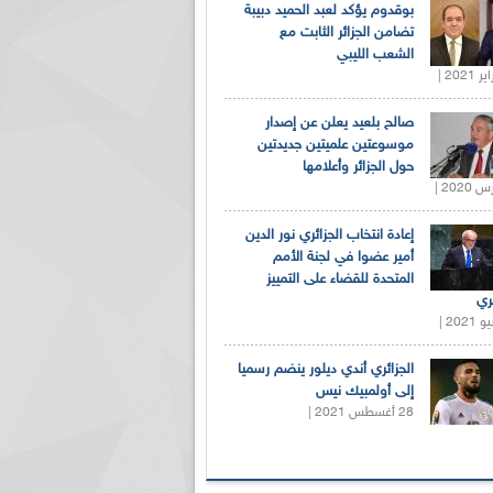
بوقدوم يؤكد لعبد الحميد دبيبة
تضامن الجزائر الثابت مع
الشعب الليبي
صالح بلعيد يعلن عن إصدار
موسوعتين علميتين جديدتين
حول الجزائر وأعلامها
إعادة انتخاب الجزائري نور الدين
أمير عضوا في لجنة الأمم
المتحدة للقضاء على التمييز
ري
الجزائري أندي ديلور ينضم رسميا
إلى أولمبيك نيس
28 أغسطس 2021 |