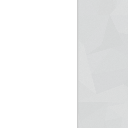
ريم الإذاعة الجزائرية للرياضيين البارالمبيين المتوجين
بالصور... اللقاء الوطني لمديري الإذ
اليات في طوكيو
حول مرافقة وتغطية الإنتخابات المحلية لـ27 نوفمب