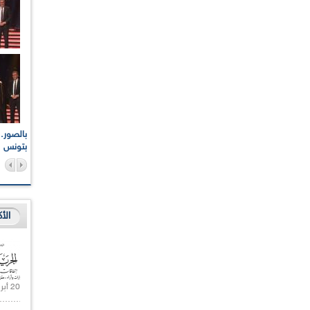
اعات الوطنية والجهوية
الإذاعة الجزائرية تقف دقيقة صمت ترحما على أرواح شهداء
ر 2021
17 أكتوبر 1961
بتونس
الأ
20 أبريل 2021 |