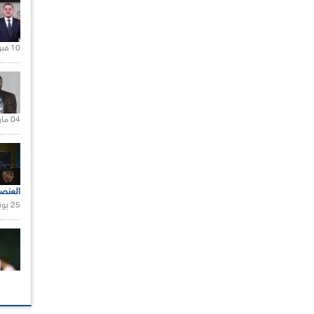
10 فبراير 2021 |
04 مارس 2020 |
العنص
25 يونيو 2021 |