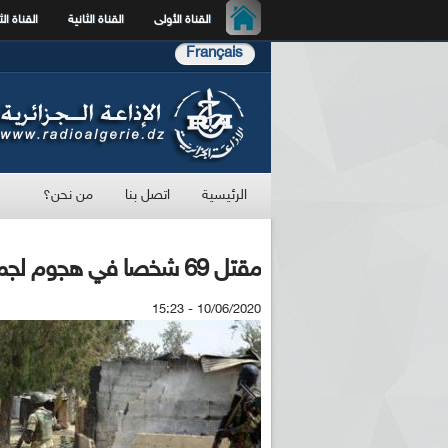
القناة الأولى
القناة الثانية
القناة الث
Français
الرئيسية
اتصل بنا
من نحن؟
مقتل 69 شخصا في هجوم لجماعة "بوكو حرام" الإرهابية شمال نيجيريا
10/06/2020 - 15:23