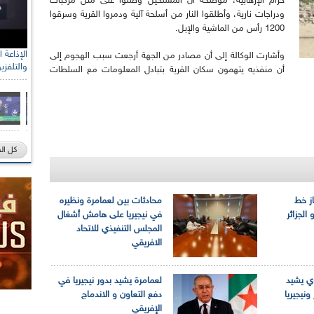
حرام الإرهابية، موضحة أن المسلحين وصلوا على متن مركبات
ودراجات نارية، وأطلقوا النار من أسلحة آلية ودمروا القرية وسرقوا
1200 رأس من الماشية والإبل.
وأشارت الوكالة إلى أن مصادر من الجهة أرجعت سبب الهجوم إلى
والتلفزي
أن منفذيه يتهمون سكان القرية بتبادل المعلومات مع السلطات
كل ال
از خط
محادثات بين لعمامرة ونظيره
الجزائر
في نيجيريا على هامش أشغال
المجلس التنفيذي للاتحاد
الافريقي
وي يشيد
لعمامرة يشيد بدور نيجيريا في
ونيجيريا
دفع التعاون و الاندماج
الإفريقي