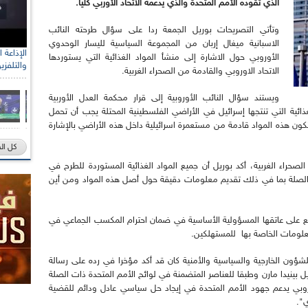
الذي تقوده الأمم المتحدة والذي يدعمه الاتحاد الأوربي كليا.
وتأتي التصريحات بوريل الجمعة ردا على سؤال طرحته النائب
الاسبانية ميغال إربان من المجموعة السياسية لليسار الوحدوي
الأوروبي حول الاشارة إلى منشأ المواد الغذائية التي يستوردها
والتلفزي
الاتحاد الاوروبي والقادمة من الصحراء الغربية.
ويستند سؤال النائب الأوروبية إلى قرار محكمة العدل الأوربية
قاضي بأن المواد الغذائية التي تنتجها إسرائيل في الأراضي الفلسطينية المحتلة يجب أن تحمل
ون هذه المواد قادمة من مستعمرة اسرائيلية داخل هذه الأراضي بالإشارة
كل ال
صحراء الغربية، أكد بوريل أن جميع المواد الغذائية المستوردة للطرح في
 الصلة بما في ذلك تقديم معلومات دقيقة حول أصل هذه المواد ومن أين
 على عاتقها المسؤولية الأساسية في ضمان احترام المكسب الجماعي في
لمعلومات الخاصة بها للمستهلكين.
 للشؤون الخارجية والسياسية والأمنية كان قد أكد مؤخرا في رده على رسالة
اويل بينيدا مارن وطبقا للعناصر المتضمنة في لوائح الأمم المتحدة ذات الصلة
اوروبي يدعم جهود الأمم المتحدة في إيجاد حل سياسي عادل ودائم للقضية
".