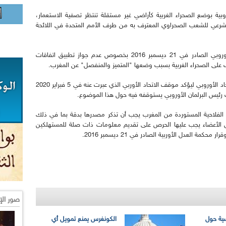
روبية بوضع الصحراء الغربية كأراضي غير مستقلة تنتظر تصفية الاستعمار،
الشرعي للشعب الصحراوي المعترف به من طرف الأمم المتحدة في اللائحة
كما أشار النائبان إلى قرار محكمة العدل للاتحاد الأوروبي الصادر في 21 ديسمبر 2016 بخصوص عدم جواز تطبيق اتفاقات
غرب على الصحراء الغربية بسبب وضعها "المتميز والمنفصل" عن المغرب.
ويأتي هذا التأكيد على أعلى مستوى دبلوماسي للاتحاد الأوروبي ليؤكد موقف الاتحاد الأوربي الذي عبرت عنه في 5 فبراير 2020
رئيس البرلمان الأوروبي يستوقفه فيه حول هذا الموضوع.
الفلاحية المستوردة من المغرب يجب أن تذكر مصدرها بدقة بما في ذلك
لدول الأعضاء يجب عليها الحرص على تقديم معلومات ذات صلة للمستهلكين
ة العدل الأوربية الصادر في 21 ديسمبر 2016.
صور الإ
سية حول
الكونغرس يمنع تمويل أي