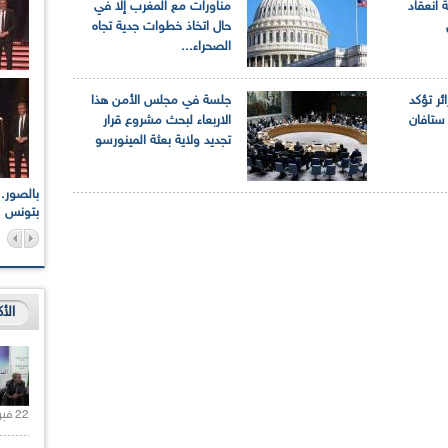
 انعقاد
مناورات مع المغرب إلا في
حال اتخاذ خطوات جدية تجاه
الصحراء...
ائر تؤكد
جلسة في مجلس الأمن هذا
ستافان
الاربعاء لبحث مشروع قرار
تجديد ولاية بعثة المينورسو
اعات الوطنية والجهوية
الإذاعة الجزائرية تقف دقيقة صمت ترحما على أرواح شهداء
ر 2021
17 أكتوبر 1961
بتونس
الأ
22 فبراير 2021 |