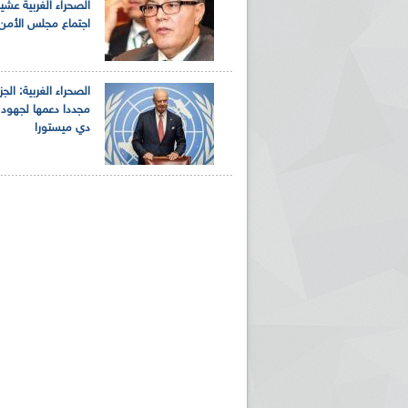
الصحراء الغربية عشية
اجتماع مجلس الأمن
الصحراء الغربية: الجز
مجددا دعمها لجهود 
دي ميستورا
ريم الإذاعة الجزائرية للرياضيين البارالمبيين المتوجين
بالصور... اللقاء الوطني لمديري الإذ
اليات في طوكيو
حول مرافقة وتغطية الإنتخابات المحلية لـ27 نوفمب