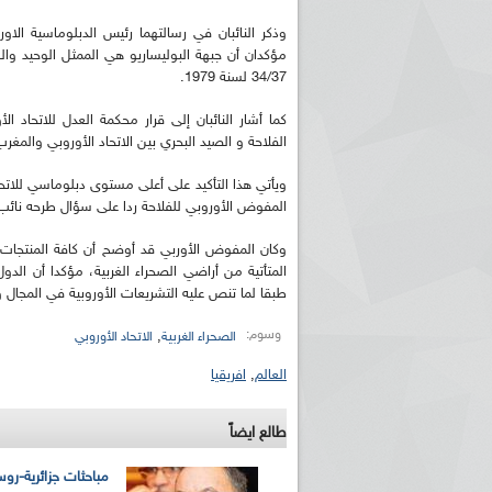
وذكر النائبان في رسالتهما رئيس الدبلوماسية الاو
مؤكدان أن جبهة البوليساريو هي الممثل الوحيد و
34/37 لسنة 1979.
الفلاحة و الصيد البحري بين الاتحاد الأوروبي والم
المفوض الأوروبي للفلاحة ردا على سؤال طرحه نائب 
وكان المفوض الأوربي قد أوضح أن كافة المنتجات 
المتأتية من أراضي الصحراء الغربية، مؤكدا أن ا
طبقا لما تنص عليه التشريعات الأوروبية في المجال وقرار محكم
وسوم:
,
الصحراء الغربية
الاتحاد الأوروبي
العالم
,
افريقيا
طالع ايضاً
مباحثات جزائرية-رو