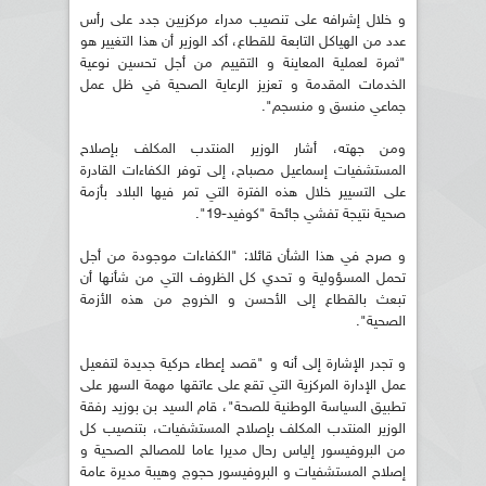
و خلال إشرافه على تنصيب مدراء مركزيين جدد على رأس
عدد من الهياكل التابعة للقطاع، أكد الوزير أن هذا التغيير هو
"ثمرة لعملية المعاينة و التقييم من أجل تحسين نوعية
الخدمات المقدمة و تعزيز الرعاية الصحية في ظل عمل
جماعي منسق و منسجم".
ومن جهته، أشار الوزير المنتدب المكلف بإصلاح
المستشفيات إسماعيل مصباح، إلى توفر الكفاءات القادرة
على التسيير خلال هذه الفترة التي تمر فيها البلاد بأزمة
صحية نتيجة تفشي جائحة "كوفيد-19".
و صرح في هذا الشأن قائلا: "الكفاءات موجودة من أجل
تحمل المسؤولية و تحدي كل الظروف التي من شأنها أن
تبعث بالقطاع إلى الأحسن و الخروج من هذه الأزمة
الصحية".
و تجدر الإشارة إلى أنه و "قصد إعطاء حركية جديدة لتفعيل
عمل الإدارة المركزية التي تقع على عاتقها مهمة السهر على
تطبيق السياسة الوطنية للصحة"، قام السيد بن بوزيد رفقة
الوزير المنتدب المكلف بإصلاح المستشفيات، بتنصيب كل
من البروفيسور إلياس رحال مديرا عاما للمصالح الصحية و
إصلاح المستشفيات و البروفيسور حجوج وهيبة مديرة عامة