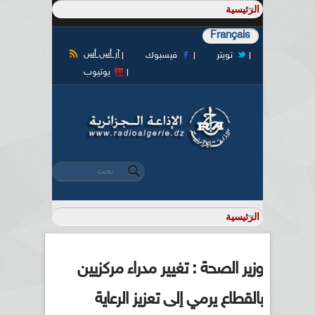
Français
آر أس أس
تويتر
فيسبوك
يوتيوب
‏بحث ‏
استمارة البحث
وزير الصحة : تغيير مدراء مركزيين
بالقطاع يرمي إلى تعزيز الرعاية