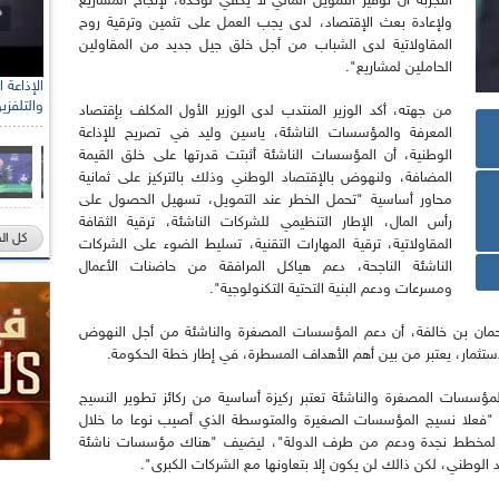
التجربة أن توفير التمويل المالي لا يكفي لوحده، لإنجاح المشاريع
ولإعادة بعث الإقتصاد، لدى يجب العمل على تثمين وترقية روح
المقاولاتية لدى الشباب من أجل خلق جيل جديد من المقاولين
الحاملين لمشاريع".
والتلفزي
من جهته، أكد الوزير المنتدب لدى الوزير الأول المكلف بإقتصاد
المعرفة والمؤسسات الناشئة، ياسين وليد في تصريح للإذاعة
الوطنية، أن المؤسسات الناشئة أثبتت قدرتها على خلق القيمة
المضافة، ولنهوض بالإقتصاد الوطني وذلك بالتركيز على ثمانية
محاور أساسية "تحمل الخطر عند التمويل، تسهيل الحصول على
رأس المال، الإطار التنظيمي للشركات الناشئة، ترقية الثقافة
كل ال
المقاولاتية، ترقية المهارات التقنية، تسليط الضوء على الشركات
الناشئة الناجحة، دعم هياكل المرافقة من حاضنات الأعمال
ومسرعات ودعم البنية التحتية التكنولوجية".
حمان بن خالفة، أن دعم المؤسسات المصغرة والناشئة من أجل النهوض
إستثمار، يعتبر من بين أهم الأهداف المسطرة، في إطار خطة الحكومة.
المؤسسات المصغرة والناشئة تعتبر ركيزة أساسية من ركائز تطوير النسيج
"فعلا نسيج المؤسسات الصغيرة والمتوسطة الذي أصيب نوعا ما خلال
ه، لكنه بحاجة لمخطط نجدة ودعم من طرف الدولة"، ليضيف "هناك مؤسسات ناشئة
الوطني، لكن ذالك لن يكون إلا بتعاونها مع الشركات الكبرى".