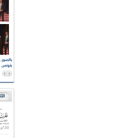
اعات الوطنية والجهوية
الإذاعة الجزائرية تقف دقيقة صمت ترحما على أرواح شهداء
ر 2021
17 أكتوبر 1961
بتونس
الأ
20 أبريل 2021 |