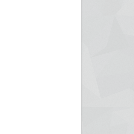
ريم الإذاعة الجزائرية للرياضيين البارالمبيين المتوجين
بالصور... اللقاء الوطني لمديري الإذ
اليات في طوكيو
حول مرافقة وتغطية الإنتخابات المحلية لـ27 نوفمب