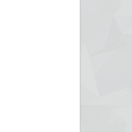
ريم الإذاعة الجزائرية للرياضيين البارالمبيين المتوجين
بالصور... اللقاء الوطني لمديري الإذ
اليات في طوكيو
حول مرافقة وتغطية الإنتخابات المحلية لـ27 نوفمب