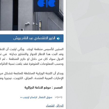
الخبير الاقتصادي عبد القادر بريش
الستين لتأسيس منظمة اوبك ويأتي ليثبت أن الاطا
وقد اثبت هذا الاطار للحوار والتشاور جدارته في 
الدول سواء كان من داخل او خارج المنظمة ، ثم ان 
وحسب المعلومات المتوفرة فقد بلغت نسبة الالتزام 97 بالمائة من احترام الاتفاق المتوصل اليه شهر ماي الفارط"
ويذكر أن اللجنة الوزارية المختلطة للمتابعة تتشكل م
الإمارات العربية المتحدة، العراق، الكويت، نيجيريا و
المصدر : موقع الاذاعة الجزائرية
وسوم:
,
سوق النفط
اجتماع اوبيب +
الجزائر
,
اقتصاد