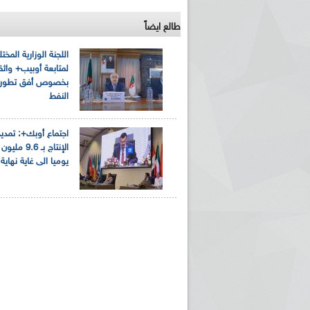
طالع ايضاً
اللجنة الوزارية المخت
لمتابعة أوبيب+ واثق
بخصوص أفق تطور
النفط
اجتماع أوبك+: تمد
الإنتاج بـ 9.6 
يوميا الى غاية نهاية