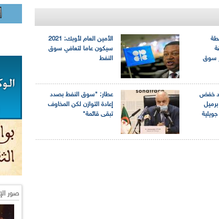
لطة
الأمين العام لأوبك: 2021
ة
سيكون عاما لتعافي سوق
 سوق
النفط
يد خفض
عطار: "سوق النفط بصدد
مليون برميل
إعادة التوازن لكن المخاوف
 جويلية
تبقى قائمة"
صور الإ