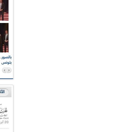
اعات الوطنية والجهوية
الإذاعة الجزائرية تقف دقيقة صمت ترحما على أرواح شهداء
ر 2021
17 أكتوبر 1961
بتونس
الأ
20 أبريل 2021 |