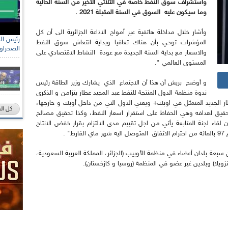
واستشراف سوق النفط خاصة في الثلاثي الأخير من السنة الحالية
وما سيكون عليه السوق في السنة المقبلة 2021 .
وأشار خلال مداخلة هاتفية عبر أمواج الاذاعة الجزائرية الى أن كل
رئيس الل
مدير الض
المؤشرات توحي بأن هناك تعافيا وبداية انتعاش سوق النفط
الصحراو
والاسعار مع بداية السنة الجديدة مع عودة النشاط الاقتصادي على
المستوى العالمي ".
و أوضح بريش أن هذا أن الاجتماع الذي يشارك وزير الطاقة رئيس
ندوة منظمة الدول المنتجة للنفط عبد المجيد عطار يتزامن و الذكرى
ر الجديد المتمثل في اوبك+ ويعني الدول التي من داخل أوبك و خارجها،
كل ال
تحقيق اهدافه وهي الحفاظ على استقرار اسعار النفط، وكذا تحقيق مصالح
لقاء لجنة المتابعة يأتي من اجل تقييم مدى الالتزام بقرار خفض الانتاج
 .
ن سبعة بلدان أعضاء في منظمة الأوبيب (الجزائر، المملكة العربية السعودية،
فنزويلا) وبلدين غير عضو في المنظمة (روسيا و كازخستان).