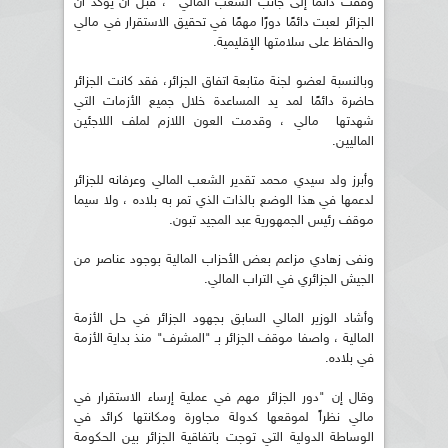
وقفت دائما إلى جانب الشعب المالي" ، قبل أن يؤكد أن
الجزائر لعبت دائمًا دورًا مهمًا في تحقيق الاستقرار في مالي
والحفاظ على سلامتها الإقليمية.
وبالنسبة لعضو لجنة متابعة اتفاق الجزائر، فقد كانت الجزائر
حاضرة دائمًا لمد يد المساعدة خلال جميع الأزمات التي
شهدتها مالي ، وقدمت العون اللازم لملف اللاجئين
الماليين.
وأبرز ولد سيدي محمد تقدير الشعب المالي وعرفانه للجزائر
لدعمها في هذا الوضع بالذات الذي تمر به بلاده ، ولا سيما
موقف رئيس الجمهورية عبد المجيد تبون.
ونفى زهادي مزاعم بعض الأحزاب المالية بوجود عناصر من
الجيش الجزائري في التراب المالي.
وأشاد الوزير المالي السابق بجهود الجزائر في حل الأزمة
المالية ، واصفا موقف الجزائر بـ "المشرف" منذ بداية الأزمة
في بلاده.
وقال إن "دور الجزائر مهم في عملية إرساء الاستقرار في
مالي نظراً لموقعها كدولة مجاورة ومكانتها كرائد في
الوساطة الدولية التي توجت باتفاقية الجزائر بين الحكومة