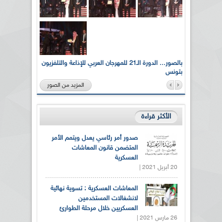
لى أرواح
بالصور... الدورة الـ21 للمهرجان العربي للإذاعة والتلفزيون
بتونس
المزيد من الصور
الأكثر قراءة
صدور أمر رئاسي يعدل ويتمم الأمر
المتضمن قانون المعاشات
العسكرية
20 أبريل 2021 |
المعاشات العسكرية : تسوية نهائية
لانشغالات المستخدمين
العسكريين خلال مرحلة الطوارئ
26 مارس 2021 |