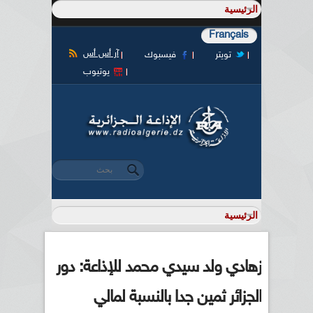
Français
آر أس أس
تويتر
فيسبوك
يوتيوب
‏بحث ‏
استمارة البحث
زهادي ولد سيدي محمد للإذاعة: دور
الجزائر ثمين جدا بالنسبة لمالي