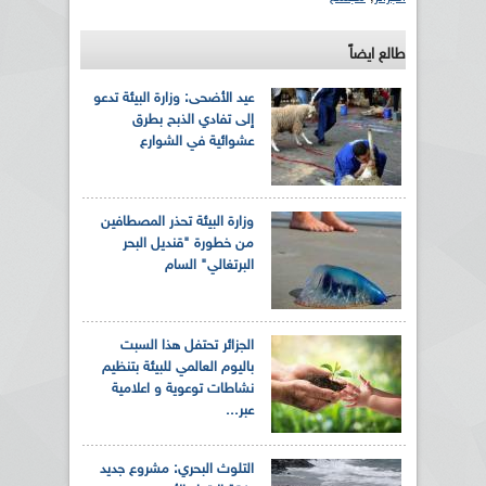
طالع ايضاً
عيد الأضحى: وزارة البيئة تدعو
إلى تفادي الذبح بطرق
عشوائية في الشوارع
وزارة البيئة تحذر المصطافين
من خطورة "قنديل البحر
البرتغالي" السام
الجزائر تحتفل هذا السبت
باليوم العالمي للبيئة بتنظيم
نشاطات توعوية و اعلامية
عبر...
التلوث البحري: مشروع جديد