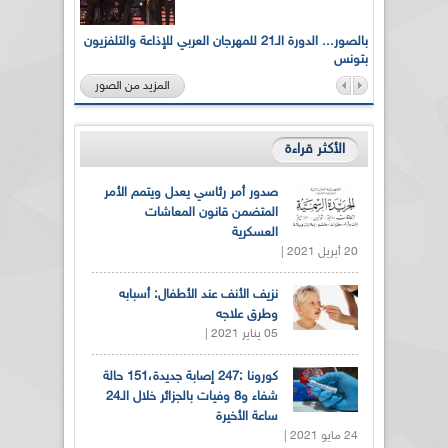
لى أرواح
بالصور... الدورة الـ21 للمهرجان العربي للإذاعة والتلفزيون
بتونس
المزيد من الصور
الأكثر قراءة
صدور أمر رئاسي يعدل ويتمم الأمر
المتضمن قانون المعاشات
العسكرية
20 أبريل 2021 |
نزيف الأنف عند الأطفال: أسبابه
وطرق علاجه
05 يناير 2021 |
كورونا :247 إصابة جديدة،151 حالة
شفاء و8 وفيات بالجزائر خلال الـ24
ساعة الأخيرة
24 مايو 2021 |