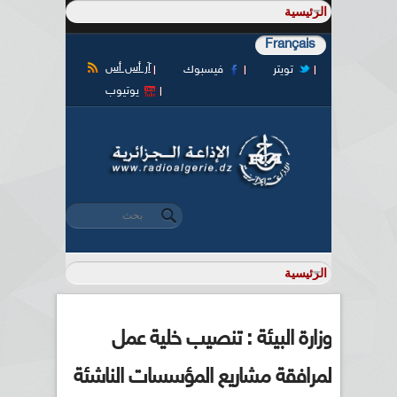
Français
آر أس أس
تويتر
فيسبوك
يوتيوب
‏بحث ‏
استمارة البحث
وزارة البيئة : تنصيب خلية عمل
لمرافقة مشاريع المؤسسات الناشئة