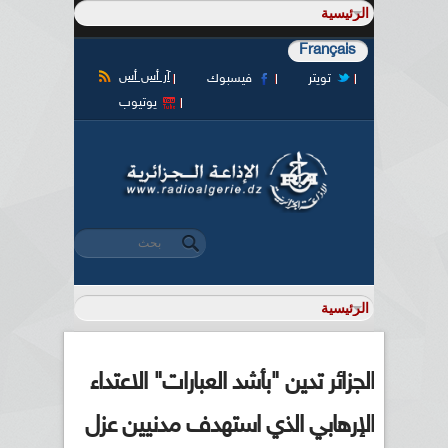
Français
آر أس أس
تويتر
فيسبوك
يوتيوب
‏بحث ‏
استمارة البحث
الجزائر تدين "بأشد العبارات" الاعتداء
الإرهابي الذي استهدف مدنيين عزل