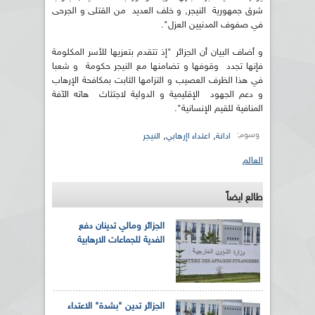
شرق جمهورية النيجر, و خلف العديد من القتلى و الجرحى
في صفوف المدنيين العزل".
و أضاف البيان أن الجزائر "إذ تتقدم بتعزيها للأسر المكلومة
فإنها تجدد وقوفها و تضامنها مع النيجر حكومة و شعبا
في هذا الظرف العصيب و التزامها الثابت بمكافحة الإرهاب
و دعم الجهود الإقليمية و الدولية لاجتثاث هاته الآفة
المنافية للقيم الإنسانية".
وسوم:
,
,
ادانة
اعتداء اإرهابي
النيجر
العالم
طالع ايضاً
الجزائر ومالي تدينان دفع
الفدية للجماعات الارهابية
الجزائر تدين "بشدة" الاعتداء