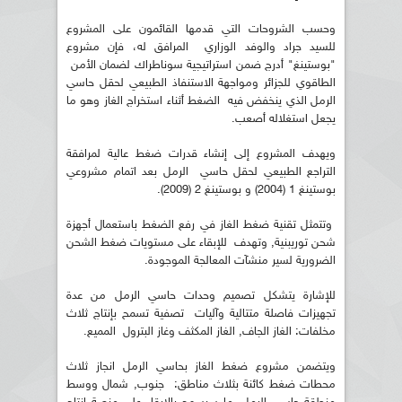
وحسب الشروحات التي قدمها القائمون على المشروع
للسيد جراد والوفد الوزاري المرافق له، فإن مشروع
"بوستينغ" أدرج ضمن استراتيجية سوناطراك لضمان الأمن
الطاقوي للجزائر ومواجهة الاستنفاذ الطبيعي لحقل حاسي
الرمل الذي ينخفض فيه الضغط أثناء استخراج الغاز وهو ما
يجعل استغلاله أصعب.
ويهدف المشروع إلى إنشاء قدرات ضغط عالية لمرافقة
التراجع الطبيعي لحقل حاسي الرمل بعد اتمام مشروعي
بوستينغ 1 (2004) و بوستينغ 2 (2009).
وتتمثل تقنية ضغط الغاز في رفع الضغط باستعمال أجهزة
شحن توريبنية, وتهدف للإبقاء على مستويات ضغط الشحن
الضرورية لسير منشآت المعالجة الموجودة.
للإشارة يتشكل تصميم وحدات حاسي الرمل من عدة
تجهيزات فاصلة متتالية وآليات تصفية تسمح بإنتاج ثلاث
مخلفات: الغاز الجاف, الغاز المكثف وغاز البترول المميع.
ويتضمن مشروع ضغط الغاز بحاسي الرمل انجاز ثلاث
محطات ضغط كائنة بثلاث مناطق: جنوب, شمال ووسط