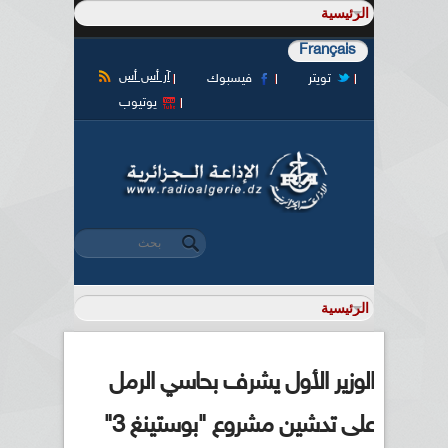
Français
آر أس أس
تويتر
فيسبوك
يوتيوب
‏بحث ‏
استمارة البحث
الوزير الأول يشرف بحاسي الرمل
على تدشين مشروع "بوستينغ 3"