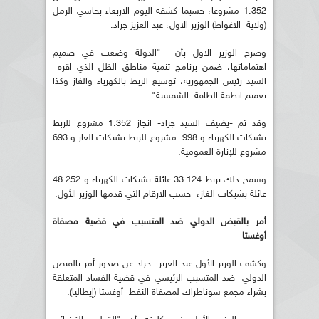
1.352 مشروعا، حسبما كشفه اليوم الاربعاء بحاسي الرمل
(ولاية الاغواط) الوزير الاول، عبد العزيز جراد.
وصرح الوزير الاول بأن "الدولة وضعت في صميم
اهتماماتها، ضمن برنامج تنمية مناطق الظل الذي اقره
السيد رئيس الجمهورية، توسيع الربط بالكهرباء والغاز وكذا
تعميم انظمة الطاقة الشمسية".
وقد تم -يضيف السيد جراد- انجاز 1.352 مشروع للربط
بشبكات الكهرباء و 998 مشروع للربط بشبكات الغاز و 693
مشروع للإنارة العمومية.
وسمح ذلك بربط 33.124 عائلة بشبكات الكهرباء و 48.252
عائلة بشبكات الغاز، حسب الارقام التي قدمها الوزير الأول.
أمر بالقبض الدولي ضد المتسبب في قضية مصفاة
أوغستا
وكشف الوزير الأول عبد العزيز جراد عن صدور أمر بالقبض
الدولي ضد المتسبب الرئيسي في قضية الفساد المتعلقة
بشراء مجمع سوناطراك لمصفاة النفط أوغستا (إيطاليا).