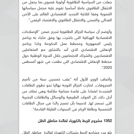
جعلت من السياسية الطاقوية أولوية قصوى بما يجعل من
الانتقال الطاقوي عاملا أساسيا تقوم عليه مجمل سياساتها
التنموية وفقا لثلاثية التجديد الاقتصادي القائم على الأمن
الغذائي والصحي والانتقال الطاقوي والاقتصاد الرقمي".
وأوضح أن سياسة الجزائر الطاقوية تندرج ضمن "الإصلاحات
الاقتصادية الهيكلية التي باشرت بها وفق ماجاء به برنامج
رئيس الجمهورية ومخطط عمل الحكومة وكذا برنامج
الإنعاش الاقتصادي الذي أعد بالتشاور مع المتعاملين
الاقتصاديين والشركاء الاجتماعيين خلال الندوة الوطنية حول
مخطط الإنعاش الاقتصادي التي نظمت في شهر أغسطس
2020".
وأضاف الوزير الأول أنه "عقب خمسين سنة من تأميم
المحروقات, اختارت الجزائر التوجه نهائيا نحو تطوير الطاقات
المتجددة اعتمادا على قاعدة صناعية ملائمة وهي تملك من
أجل ذلك كل الموارد الطبيعية والوسائل والطاقات البشرية
التي تسمح لها, لاسيما بأن تصبح رائدا في مجال الطاقات
الشمسية وطاقة الرياح في السنوات القليلة القادمة".
1352 مشروع للربط بالكهرباء لفائدة مناطق الظل
بلغ عدد مشاريع الربط بشبكات الكهرباء لفائدة مناطق الظل