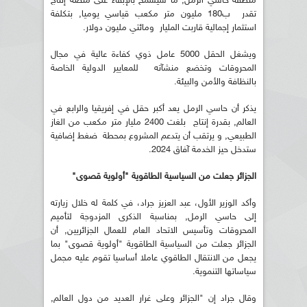
منطقة حاسي الرمل, ما سيسمح بالإبقاء على منصة إنتاج
تقدر ب180 مليون متر مكعب قياسي يوميا, بتكلفة
استثمار إجمالية قاربت المليار ومائتي مليون دولار.
ويشغل الحقل 5000 عامل ذوي كفاءة عالية في مجال
المحروقات وتخضع منشآته للمعايير الدولية الخاصة
بالنظافة والأمن والبيئة.
يذكر أن حاسي الرمل يعد أكبر حقل في إفريقيا والرابع في
العالم, بقدرة إنتاج بلغت 2400 مليار متر مكعب من الغاز
الطبيعي, و يرتقب أن يتدعم المشروع بمحطة ضغط إضافية
ستدخل حيز الخدمة آفاق 2024.
الجزائر جعلت من السياسية الطاقوية "أولوية قصوى"
وأكد الوزير الأول، عبد العزيز جراد، في كلمة له خلال زيارته
إلى حاسي الرمل, بمناسبة الذكرى المزدوجة لتأميم
المحروقات وتأسيس الاتحاد العام للعمال الجزائريين, أن
الجزائر جعلت من السياسية الطاقوية "أولوية قصوى" بما
يجعل من الانتقال الطاقوي عاملا أساسيا تقوم عليه مجمل
سياساتها التنموية.
وقال جراد إن "الجزائر وعلى غرار العديد من دول العالم,