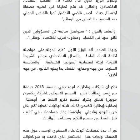
وصرح الوزير الأول في كلمته أن "القطب القضائي
الاقتصادي والمالي قد فتح تحقيقا في قضية مصفاة
أوغستا, حيث أصدر قاضي التحقيق أمرا بالقبض الدولي
ضد المتسبب الرئيسي في الوقائع".
وأضاف بالقول : " سنواصل متابعة كل المسؤولين الذين
كانوا سببا في الفساد ومحاولة ضرب الاقتصاد الوطني".
وبهذا الصدد, أكد الوزير الأول "عزم الدولة على مواصلة
أخلقة الحياة العامة والمجال الاقتصادي بتوفير الشروط
اللازمة لبيئة اقتصادية تسودها الشفافية والمنافسة
السليمة من جهة ومحاربة الفساد بما يمليه القانون من جهة
أخرى".
يذكر أن شركة سوناطراك ابرمت في ديسمبر 2018 صفقة
مع إيسو إيطاليانا (فرع المجمع الامريكي لشركة إيكسون
موبيل) تتعلق بشراء مصنع تكرير النفط في أوغستا
(صقلية-إيطاليا) تتضمن كذلك ثلاثة نهائيات نفطية تقع بكل
من باليرمو ونابولي وأوغستا وكذا مساهمات في أنابيب
نقل النفط بين مصنع التكرير ومختلف النهائيات.
غير أن عدة تحفظات أثيرت على المستوى الرسمي حول هذه
الصفقة ونجاعة هذا الاستثمار الذي قامت به سوناطراك