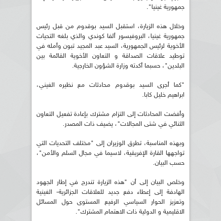
جمهورية غينيا".
وخلال هذه الزيارة، استقبل السيد بوقدوم من قبل رئيس
جمهورية غينيا، البروفيسور ألفا كوندي والذي بلغه التحيات
الأخوية لرئيس الجمهورية، السيد عبد المجيد تبون وأمله في
توطيد علاقات الصداقة و التعاون الأخوية القائمة بين
البلدين"، حسبما أكدته وزارة الشؤون الخارجية.
"كما أجرى السيد بوقدوم محادثات مع نظيره الغيني،
ابراهيم خليل كابا.
وأفضت المحادثات إلى التزام مشترك بإعادة تفعيل التعاون
الثنائي في شتى المجالات"، يضيف ذات المصدر.
وبهذه المناسبة، تطرق الوزيران إلى "مختلف التحديات التي
تواجهها القارة الإفريقية، لاسيما في مجال السلم والأمن"،
حسب البيان.
وخلص البيان إلى أن "هذه الزيارة تندرج في إطار الجهود
الهادفة إلى إعطاء دفع جديد للعلاقات الجزائرية- الغينية
وتعزيز الحوار السياسي الرفيع المستوى حول المسائل
الاقليمية و الدولية ذات الاهتمام المشترك".