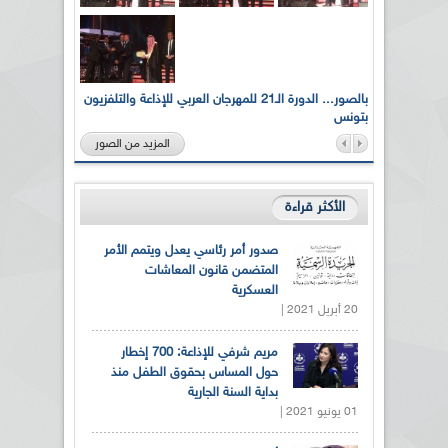
لى أرواح
بالصور... الدورة الـ21 للمهرجان العربي للإذاعة والتلفزيون
بتونس
المزيد من الصور
الأكثر قراءة
صدور أمر رئاسي يعدل ويتمم الأمر
المتضمن قانون المعاشات
العسكرية
20 أبريل 2021 |
مريم شرفي للإذاعة: 700 إخطار
حول المساس بحقوق الطفل منذ
بداية السنة الجارية
01 يونيو 2021 |