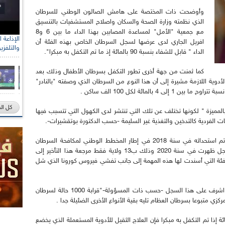
وأوضحت ذات المختصة على هامش الصالون الوطني للسرطان
الذي نظمته وزارة الصحة والسكان واصلاح المستشفيات بالتنسيق
مع جمعية "الأمل" لمساعدة المصابين بهذا الداء ما بين 6 و8
رئيس الل
افريل الجاري لدى عرضها لسجل السرطان الخاص بهذه الفئة أن
الصحراو
الداء " قابل للشفاء بنسبة 90 بالمائة إذ ما تم التكفل به مبكرا".
كما ثمنت من جهة أخرى تطور التكفل بسرطان الأطفال وذلك بعد
وية اللازمة مشيرة إلى أن هذا النوع من السرطان الذي وصفته "بالنادر"
 بالمائة لكل 100 الف ساكن .
كل ال
لمميزة " لكونها تختلف عن تلك التي تنتشر لدى الكهول التي تتسبب فيها
الفردية كالتدخين والتغذية غير السليمة -حسب الدكتورة بوتقشيرات-.
وبخصوص السجل الوطني لسرطان الأطفال الذي تم استحداثه في سنة 2018 في إطار المخطط الوطني لمكافحة السرطان
2015/ 2019 قالت ذات المتحدثة أن نتائج هذا السجل ظهرت في سنة 2020 وذلك ب13 ولاية فقط مرجعة هذا التأخير إلى
الفئة التي أسندت لها هذه المهمة إلى جانب تفشي فيروس كورونا الذي شل
وقد أحصى المعهد الوطني للصحة العمومية الذي اشرف على هذا السجل -حسب ذات المسؤولة-"قرابة 1000 حالة لسرطان
زي متبوعا بسرطان العظام تليه بقية الأنواع الأخرى الضئيلة جدا .
ن سرطان الأطفال قابل للعلاج بنسبة 90 بالمائة إذا تم التكفل به مبكرا فإن العلاج الثقيل للأدوية المستعملة الذي يخضع