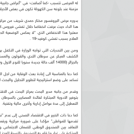
له المرضى تتسبب -كما أضافت- في "أعراض جانبية 
مزمنة عند بلوغه سن الكهولة تكون في بعض الأحيا
بدوره عرض البروفسور مختار حمدي شريف من مركز
معتبرا هذا الانخفاض الذي "لا يعكس الوضعية الحق
العلاج بسبب تفشي كوفيد-19 .
ومن بين التحديات التي تواجه الوزارة في التكفل به
بالجزائر (14000 ألف حالة جديدة سنويا للنوع الاول و6500 حالة جديدة سنويا للنوع الثاني).
كما دعا بالمناسبة الى إعادة بعث الوقاية من اج
تساعد على وضع استراتيجية لتطوير التحليل والبحث ا
وقدم من جانبه مدير البحث بمركز البحث في الاقت
بتوفير الادوية المبتكرة لفائدة المصابين بالسرطا
التعطيل إلى عدة عوامل إدارية وأخرى مالية وتقنية.
كما دعا ذات الخبير في الاقتصاد الصحي إلى عدم "تق
تقدمها للمواطن" مؤكدا على ضرورة مركزية ورقمن
التعاقد بين الصندوق الوطني للضمان الاجتماعي و
المبتكرة على غرار ما قام به الصندوق بالنسبة للعجز 