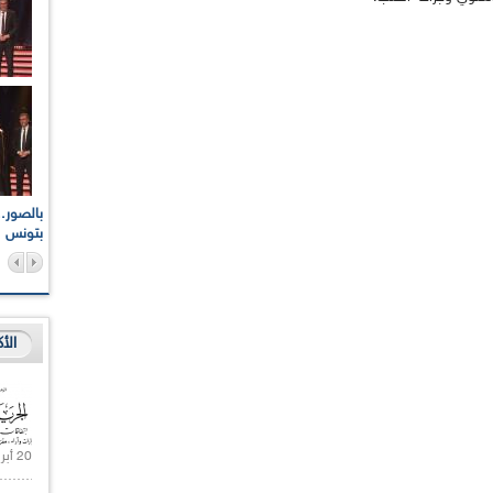
اعات الوطنية والجهوية
الإذاعة الجزائرية تقف دقيقة صمت ترحما على أرواح شهداء
ر 2021
17 أكتوبر 1961
بتونس
الأ
20 أبريل 2021 |