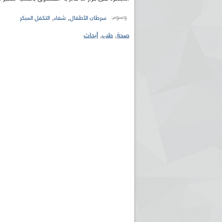
وسوم:
,
,
سرطان الأطفال
شفاء
التكفل المبكر
صحة
,
طب
,
أبحاث
ريم الإذاعة الجزائرية للرياضيين البارالمبيين المتوجين
بالصور... اللقاء الوطني لمديري الإذ
اليات في طوكيو
حول مرافقة وتغطية الإنتخابات المحلية لـ27 نوفمب