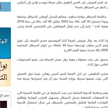
قد تلازم المريض على المدى الطويل خلال مرحلة نموه و تؤدي إلى أمراض
ن أخطر من السرطان نفسه".
 مكافحة السرطان بولاية سطيف ومتابع للسجل الوطني للسرطان وضعية
هذا الداء حيث عرفت انخفاضا خلال تفشي فيروس كورونا بتسجيل 40 ألف حالة سنة 2020 مقابل 46 ألف حالة في سنة 2018
يقية للداء " راجع إلى عدم إقبال المواطنين على التشخيص المبكر وحتى
ذا الداء بعد زوال فيروس كورونا أشار البروفسور حمدي الشريف إلى تعزيز
الكشف المبكر عن سرطان الثدي والقولون والمستقيم الذين يمثلان لوحدهما نسبة 40 بالمائة من انواع السرطان المنتشرة
ل الحصول على بنك معطيات وفية حول معدل الاصابة على جميع المستويات
لعلمي حول الداء.
صادي التطبيقي من اجل التنمية السيد أحسن زهناتي عرضا حول التعجيل
ن التي عرف بعضها تسجيلا بوزارة الصحة دون أن يتم استيرادها مرجعا هذا
ييم ومقارنة الادوية المبتكرة من حيث أسعارها بل من القيمة الصحية التي
صور الإ
ة المعطيات المتعلقة بسجل السرطان وتسهيل التجارب العيادية وإطلاق
العيادات الخاصة للتكفل بالمصابين بالسرطان في مجال استعمال الأدوية
الكلوي وجراحة القلب.