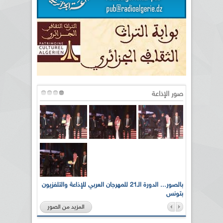
صور الإذاعة
لى أرواح
بالصور... الدورة الـ21 للمهرجان العربي للإذاعة والتلفزيون
بتونس
المزيد من الصور