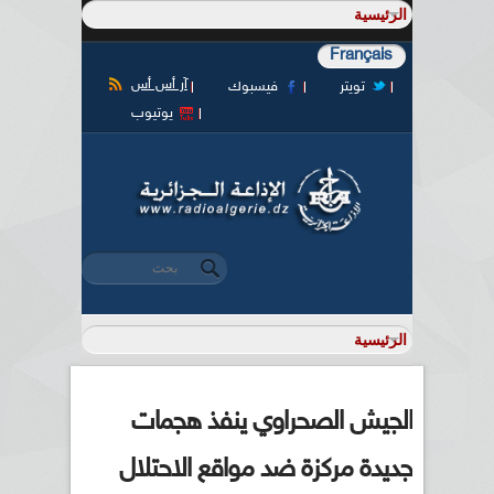
Français
آر أس أس
تويتر
فيسبوك
يوتيوب
‏بحث ‏
استمارة البحث
الجيش الصحراوي ينفذ هجمات
جديدة مركزة ضد مواقع الاحتلال