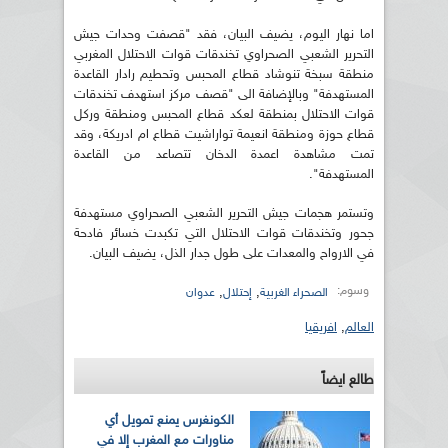
اما نهار اليوم، يضيف البيان، فقد "قصفت وحدات جيش
التحرير الشعبي الصحراوي تخندقات قوات الاحتلال المغربي
منطقة سبخة تنوشاد قطاع المحبس وتحطيم رادار القاعدة
المستهدفة" وبالإضافة الى "قصف مركز استهدف تخندقات
قوات الاحتلال بمنطقة لعكد قطاع المحبس ومنطقة وركل
قطاع حوزة ومنطقة انعيمة تواراشيت قطاع ام ادريكة، وقد
تمت مشاهدة اعمدة الدخان تتصاعد من القاعدة
المستهدفة".
وتستمر هجمات جيش التحرير الشعبي الصحراوي مستهدفة
جحور وتخندقات قوات الاحتلال التي تكبدت خسائر فادحة
في الارواح والمعدات على طول جدار الذل، يضيف البيان.
وسوم:
,
,
الصحراء الغربية
إحتلال
عدوان
العالم
,
افريقيا
طالع ايضاً
الكونغرس يمنع تمويل أي
مناورات مع المغرب إلا في