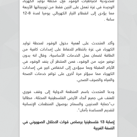
لمحدودية احتياطيات الوقود فإن محطة توليد الكهرباء
الوحيدة في غزة تعمل على اثنين فقط من توربيناتها الأربعة
مما يؤدى إلى انقطاع التيار الكهربائي يوميا لمدة 8-12
ساعة .
وأكد المتحدث على أهمية دخول الوقود لمحطة توليد
الكهرباء في غزة بانتظام للحفاظ على إمدادات كافية من
الطاقة لضمان عمل الخدمات الأساسية، وقال انه بدون
توفير مزيد من الوقود، فمن المنتظر أن ينفد الوقود في
الأيام المقبلة وبما سيؤدى إلى انخفاض كبير في إمدادات
الكهرباء مما سيؤثر مرة أخرى على توافر خدمات الصحة
والمياه والصرف الصحي.
ودعا المتحدث باسم المنظمة الدولية إلى وقف فوري
للعنف في جميع أنحاء الأرض الفلسطينية المحتلة، مطالبا
ب"حماية المدنيين والسماح بوصول المنظمات الإنسانية
لتقديم المساعدة بأمان".
إصابة 13 فلسطينيا برصاص قوات الاحتلال الصهيوني في
الضفة الغربية