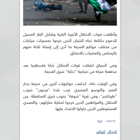
وأطلقت قوات الاحتلال الأعيرة النارية وقنابل الغاز المسيل
للدموع بكثافة تجاه الشبان الذين خرجوا بمسيرات مركبات
من مختلف مواقع المدينة ما أدى إلى إصابة ثلاثة منهم
بالرصاص والعشرات بالاختناق.
وفي السياق اعتقلت قوات الاحتلال شابا فلسطينيا بعد
مداهمة منزله في ضاحية "ذنابة" شرق المدينة.
وفي الوقت ذاته، اندلعت مواجهات أخرى في محيط جدار
الضم والتوسع العنصري غرب بلدة "فرعون" جنوب
"طولكرم"، وفي قرية "شوفة" جنوب شرق المحافظة، بين
الاحتلال والمواطنين الذين خرجوا لحماية منازلهم، والتصدي
للمستوطنين الذين حاولوا الاعتداء عليها.
وسوم:
غزة
الجزائر
,
العالم