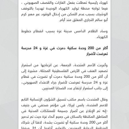
كهرباء رئيسية تعطلت بفعل الغارات والقصف الصهيوني ،
فيما تواجه محطة توليد الكهرباء الوحيدة تهديدا بالتوقف
الوشيك بسبب عدم التمكن من إدخال الوقود عبر معبر كرم
أبو سالم التجاري المغلق منذ أيام.
وساد الظلام الدامس مدينة غزة بسبب انقطاع خطوط
الكهرباء.
أكثر من 200 وحدة سكنية دمرت في غزة و 24 مدرسة
تعرضت لأضرار
وأعربت الأمم المتحدة، الجمعة، عن انزعاجها من استمرار
تصعيد العنف في الأرض الفلسطينية المحتلة، مشيرة إلى
أن أكثر من 200 وحدة سكنية دمرت أو تضررت في قطاع
غزة و 24 مدرسة تعرضت لأضرار جراء الاعتداء الصهيوني،
إلى جانب استمرار ارتفاع عدد الضحايا المدنيين.
وقال المتحدث باسم مكتب تنسيق الشؤون الإنسانية التابع
للامم المتحدة، يانس ليركا، في مؤتمر صحفي في جنيف
-إنه تم الإبلاغ عن أضرار جسيمة للممتلكات المدنية في
المناطق المكتظة بالسكان في جميع أنحاء غزة حيث تم تدمير
أكثر من 200 وحدة سكنية أو تضررت بشدة، لافتا أن شركاء
المنظمة الدولية المعنيون بالتعليم أبلغوا أن 31 مرفقا