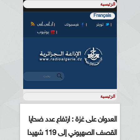
Français
آر أس أس
تويتر
فيسبوك
يوتيوب
‏بحث ‏
استمارة البحث
العدوان على غزة : ارتفاع عدد ضحايا
القصف الصهيوني إلى 119 شهيدا