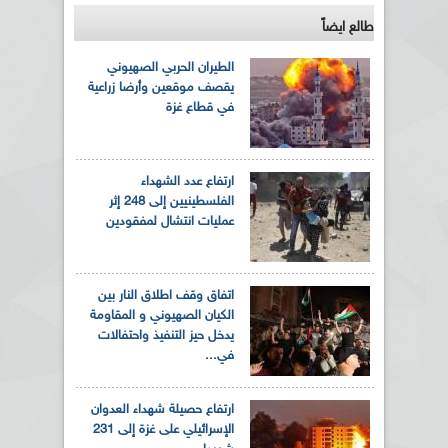
طالع ايضاً
الطيران الحربي الصهيوني
يقصف موقعين وأرضا زراعية
في قطاع غزة
ارتفاع عدد الشهداء
الفلسطينيين إلى 248 إثر
عمليات انتشال لمفقودين
اتفاق وقف اطلاق النار بين
الكيان الصهيوني و المقاومة
يدخل حيز التنفيذ واحتفالات
في...
ارتفاع حصيلة شهداء العدوان
الإسرائيلي على غزة إلى 231