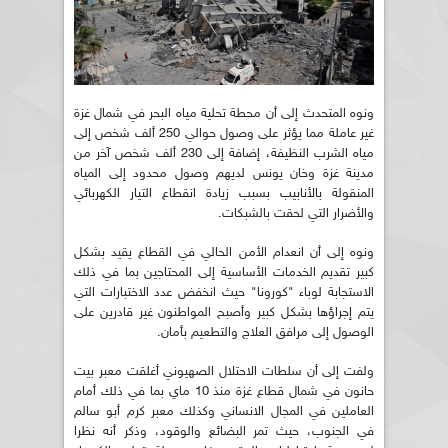
ونوه المتحدث إلى أن محطة تحلية مياه البحر في شمال غزة
غير عاملة مما يؤثر على وصول حوالي 250 ألف شخص إلى
مياه الشرب النظيفة، إضافة إلى 230 ألف شخص آخر من
مدينة غزة وخان يونس لديهم وصول محدود إلى المياه
المنقولة بالأنابيب بسبب زيادة انقطاع التيار الكهربائي
والأضرار التي لحقت بالشبكات.
ونوه إلى أن انعدام الأمن الحالي في القطاع يقيد بشكل
كبير تقديم الخدمات الأساسية إلى المحتاجين بما في ذلك
الاستجابة لوباء "كورونا" حيث انخفض عدد الاختبارات التي
يتم إجراؤها بشكل كبير وأصبح المواطنون غير قادرين على
الوصول إلى مرافق العلاج والتطعيم بأمان.
ولفت إلى أن سلطات الاحتلال الصهيوني أغلقت معبر بيت
حانون في شمال قطاع غزة منذ 10 ماي بما في ذلك أمام
العاملين في المجال الانساني وكذلك معبر كرم أبو سالم
في الجنوب، حيث تمر البضائع والوقود، وذكر أنه نظرا