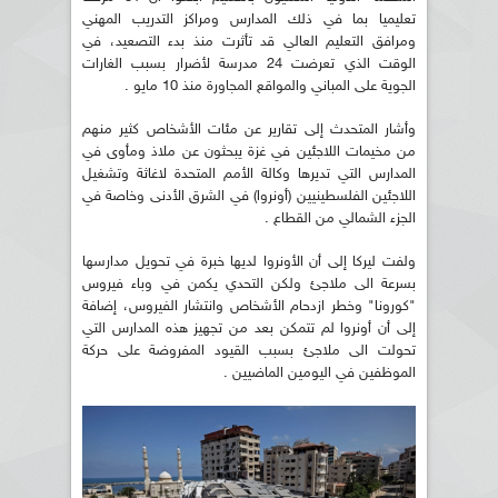
تعليميا بما في ذلك المدارس ومراكز التدريب المهني
ومرافق التعليم العالي قد تأثرت منذ بدء التصعيد، في
الوقت الذي تعرضت 24 مدرسة لأضرار بسبب الغارات
الجوية على المباني والمواقع المجاورة منذ 10 مايو .
وأشار المتحدث إلى تقارير عن مئات الأشخاص كثير منهم
من مخيمات اللاجئين في غزة يبحثون عن ملاذ ومأوى في
المدارس التي تديرها وكالة الأمم المتحدة لاغاثة وتشغيل
اللاجئين الفلسطينيين (أونروا) في الشرق الأدنى وخاصة في
الجزء الشمالي من القطاع .
ولفت ليركا إلى أن الأونروا لديها خبرة في تحويل مدارسها
بسرعة الى ملاجئ ولكن التحدي يكمن في وباء فيروس
"كورونا" وخطر ازدحام الأشخاص وانتشار الفيروس، إضافة
إلى أن أونروا لم تتمكن بعد من تجهيز هذه المدارس التي
تحولت الى ملاجئ بسبب القيود المفروضة على حركة
الموظفين في اليومين الماضيين .