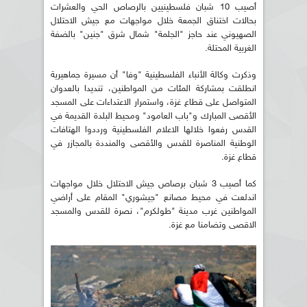
أصيب 10 شبان فلسطينيين بالرصاص الحي والعشرات
بحالات اختناق الجمعة خلال مواجهات مع جيش الاحتلال
الصهيوني عند حاجز "الجلمة" شمال شرق "جنين" بالضفة
الغربية المحتلة.
وذكرت وكالة الأنباء الفلسطينية "وفا" أن مسيرة جماهيرية
انطلقت بمشاركة المئات من المواطنين، تنديدا بالعدوان
المتواصل على قطاع غزة، واستمرار الاعتداءات على المسجد
الأقصى المبارك و"باب العامود" ومحيط البلدة القديمة في
القدس رفعوا خلالها الاعلام الفلسطينية ورددوا الهتافات
الوطنية المناصرة للقدس والأقصى والمنددة بالمجازر في
قطاع غزة.
كما أصيب 3 شبان برصاص جيش الاحتلال خلال مواجهات
اندلعت في محيط مصانع "جيشوري" المقام على أراضي
المواطنين غرب مدينة "طولكرم"، نصرة للقدس والمسجد
الاقصى وتضامنا مع غزة.