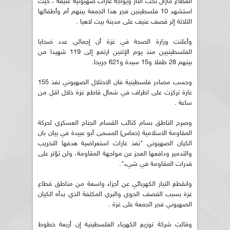
القطاع مازال تحت النار ويواجه غارات صهيونية عنيفة ، حيث
استشهد 10 فلسطينين فجر هذا الجمعة بينهم أم وأطفالها
الثلاثة إثر قصف عنيف على مدينة بيت لاهيا .
وأعلنت وزارة الصحة في غزة أن إجمالي عدد ضحايا
الفلسطينيين منذ يوم الإثنين ارتفع إلى 119 شهيدا من
بينهم 28 طفلا و15 سيدة و621 جريحا.
وحسب مصادر فلسطينية فان الاحتلال الصهيوني نفذ 155
غارة تركزت على اطراف في شمال قاطع غزة خلال اقل من
ساعة .
وصرح الناطق بسام كتائب القسام الجناح العسكري لحركة
المقاومة الاسلامية (حماس) المسمى أبو عبيدة في بيان بان
الكيان الصهيوني "نفذ غارات استعراضية هدفها التخريب
والتدمير ودافعها العجز عن مواجهة المقاومة، ولن تؤثر على
قدرات المقاومة في شيء".
وانقطع التيار الكهربائي عن أجزاء واسعة من مناطق قطاع
غزة بسبب القصف الجوي والبري المكثفة الذي بدأه الكيان
الصهيوني فجر الجمعة على غزة .
وقالت شركة توزيع الكهرباء الفلسطينية إن أربعة خطوط