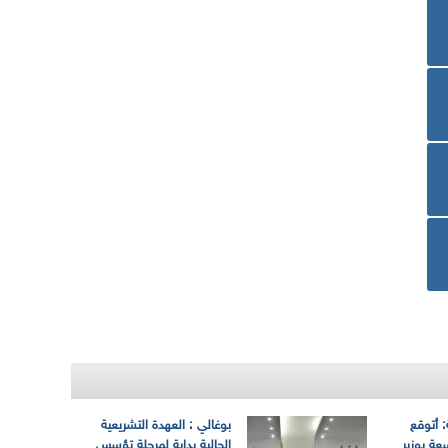
: أتوقع
بوغالي : العهدة التشريعية
عة بوزير
الحالية بداية لمرحلة تؤسس