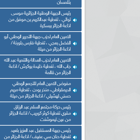
بتلمسان
رئيس الجبهة الوطنية الجزائرية موسى
تواتي ، تغطية عبدالكريم بن موفق من
اذاعة الجزائر ببسكرة
الامين العام لحزب جبهة التحرير الوطني أبو
الفضل بعجي ، تغطية فارس بلورنة /
اذاعة الجزائر من ميلة
الامين العام لحزب العدالة والتنمية عبد الله
ريم الإذاعة الجزائرية للرياضيين البارالمبيين المتوجين
بالصور... اللقاء الوطني لمديري الإذ
جاب الله ، تغطية خليدة بوكرش / اذاعة
اليات في طوكيو
حول مرافقة وتغطية الإنتخابات المحلية لـ27 نوفمب
الجزائر من قالمة
مفوض الامين العام للتجمع الوطني
الديمقراطي، منذر بودن ، تغطية مريم
حسني لهشيلي / اذاعة الجزائر من ميلة
رئيس حركة مجتمع السلم عبد الرزاق
مقري تغطية كوثر كوريب / اذاعة الجزائر
من عين تيموشنت
رئيس جبهة المستقبل عبد العزيز بلعيد
تغطية حنان سي عفيف / اذاعة الجزائر من