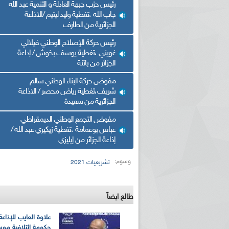
رئيس حزب جبهة العادلة و التنمية عبد الله
جاب الله ،تغطية وليد ليتيم /الاذاعة
الجزائرية من الطارف
رئيس حركة الإصلاح الوطني فيلالي
غويني ،تغطية يوسف بخوش / إداعة
الجزائر من باتنة
مفوض حركة البناء الوطني سالم
شريف،تغطية رياض محصر / الاذاعة
الجزائرية من سعيدة
مفوض التجمع الوطني الديمقراطي
عباس بوعمامة ،تغطية زيكيري عبد الله /
إذاعة الجزائر من إيليزي
وسوم:
تشريعيات 2021
طالع ايضاً
علاوة العايب للإذاعة
حكومة ائتلافية موس