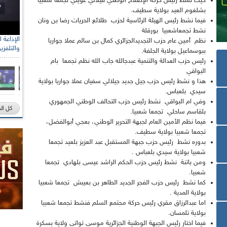
حيث نشط رئيس حركة الإصلاح الوطني فيلالي غويني تجمعا شعبيا
بشلغوم العيد بولاية سطيف.
فيما نشط رئيس الهيئة الرئاسية لحزب طلائع الحريات رضا بن ونان
نشط تجمعاشعبيا بورقلة
رئيس الل
نظم أمين عام حزب التجديدالجزائري كمال بن سالم عملا جواريا
والتلفزي
الصحراو
ببوسماعيل بولاية الجلفة.
رئيس حزب العدالة والتنمية عبدجالله جاب الله نظم تجمعا بام
البواقي
هذا و نشط رئيس حزب جيل جديد جيلالي سفيان عملا جواريا بولاية
سيدي بلعباس.
وفي ام البواقي نشط رئيس حزب التحالف الوطني الجمهوري
كل ال
بلقاسم ساحلي تجمعا شعبيا.
فيما نظم الأمين العام لجبهة التحرير الوطني، بعجي أبوالفضل،
تجمعا شعبيا بولاية سطيف.
بدوره نشط رئيس حزب جبهة المستقبل عبد العزيز بلعيد تجمعا
شعبيا بولاية سيدي بلعباس .
ومن باتنة نشط رئيس حزب الحكم الراشد عيسى بلهادي تجمعا
شعبيا.
كما نشط رئيس حزب الفجر الجديد الطاهر بن بعيبش تجمعا شعبيا
بولاية المدية .
اما عبدالرزاق مقري رئيس حركة مجتمع السلم فنشط تجمعا شعبيا
بولاية تلمسان.
فيما اختار رئيس الجبهة الوطنية الجزائرية موسى تواتي ولاية بسكرة