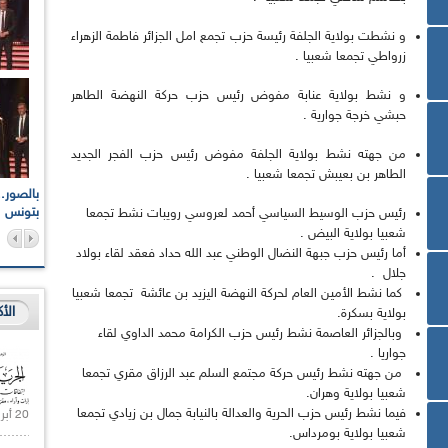
و نشطت بولاية الجلفة رئيسة حزب تجمع امل الجزائر فاطمة الزهراء
زرواطي تجمعا شعبيا .
و نشط بولاية عنابة مفوض رئيس حزب حركة النهضة الطاهر
حبشي خرجة جوارية .
من جهته نشط بولاية الجلفة مفوض رئيس حزب الفجر الجديد
الطاهر بن بعيبش تجمعا شعبيا .
اعات الوطنية والجهوية
الإذاعة الجزائرية تقف دقيقة صمت ترحما على أرواح شهداء
ر 2021
17 أكتوبر 1961
بتونس
رئيس حزب الوسيط السياسي أحمد لعروسي رويبات نشط تجمعا
شعبيا بولاية البيض .
أما رئيس حزب جبهة النضال الوطني عبد الله حداد فعقد لقاء بولاد
جلال .
كما نشط الأمين العام لحركة النهضة اليزيد بن عائشة تجمعا شعبيا
الأ
بولاية بسكرة.
وبالجزائر العاصمة نشط رئيس حزب الكرامة محمد الداوي لقاء
جواريا .
من جهته نشط رئيس حركة مجتمع السلم عبد الرزاق مقري تجمعا
شعبيا بولاية وهران.
فيما نشط رئيس حزب الحرية والعدالة بالنيابة جمال بن زيادي تجمعا
20 أبريل 2021 |
شعبيا بولاية بومرداس.