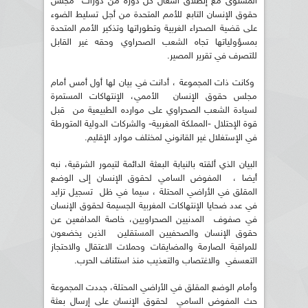
المستوى مع إنطلاق أشغال كل دورة من دورات مجلس
حقوق الإنسان التابع للأمم المتحدة من أجل تسليط الضوء
على قضية الصحراء الغربية وتطوراتها وتذكير الأمم المتحدة
بمسؤولياتها تجاه الشعب الصحراوي وحقه غير القابل
للتصرف في تقرير المصير.
وكانت ذات المجموعة ، أدانت في بيان لها أول أمس أمام
مجلس حقوق الإنسان الأممي، الإنتهاكات المستمرة
لسيادة الشعب الصحراوي على موارده الطبيعية من قبل
قوة الإحتلال -المملكة المغربية- والشركات الدولية المتورطة
في الإستغلال غير القانوني لمختلف موارد الإقليم.
البيان الذي ألقته بالنيابة البعثة الدائمة لتيمور الشرقية، نبه
أيضا ، المفوض السامي لحقوق الإنسان إلى الوضع
المقلق في الأراضي المحتلة ، سيما في ظل تسجيل تزايد
في عدد ضحايا الإنتهاكات المغربية الجسيمة لحقوق الإنسان
في صفوف المدنيين الصحراويين، خاصة المدافعين عن
حقوق الإنسان والصحفيين المستقلين الذين يخضعون
للمراقبة الصارمة والمضايقات وحملات الاعتقال والاحتجاز
التعسفي والاغتصاب والتعذيب منذ استئناف الحرب.
وأمام الوضع المقلق في الأراضي المحتلة، جددت المجموعة
حث المفوض السامي لحقوق الإنسان على إرسال بعثة