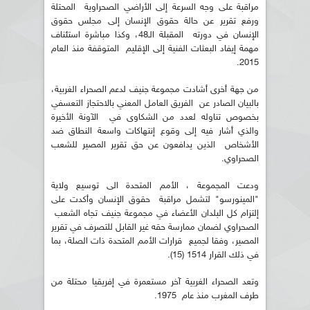
مراقبة على وجه السرعة إلى الأراضي الصحراوية المحتلة
ورفع تقرير عن حالة حقوق الإنسان إلى مجلس حقوق
الإنسان في دورته المقبلة الـ48، وكذا مباشرة استئناف
مهمة إيفاد البعثات الفنية إلى الإقليم المتوقفة منذ العام
2015.
من جهة أخرى أشادت مجموعة جنيف لدعم الصحراء الغربية،
بالبيان الصادر عن الفريق العامل المعني بالاحتجاز التعسفي
بخصوص تناوله لعدد من الشكاوى في الآونة الأخيرة
والذي أشار فيه إلى وقوع إنتهاكات واسعة النطاق ضد
الأشخاص الذين يدافعون عن حق تقرير المصير للشعب
الصحراوي.
ودعت المجموعة ، الأمم المتحدة الى توسيع ولاية
"المينورسو" لتشمل مراقبة حقوق الإنسان وأكدت على
إلتزام كل البلدان الأعضاء في مجموعة جنيف تجاه الشعب
الصحراوي لضمان ممارسة حقه غير القابل للتصرف في تقرير
المصير، وفقا لجميع قرارات الأمم المتحدة ذات الصلة، بما
في ذلك القرار 1514 (15).
وتعد الصحراء الغربية آخر مستعمرة في إفريقيا محتلة من
طرف المغرب منذ عام 1975.