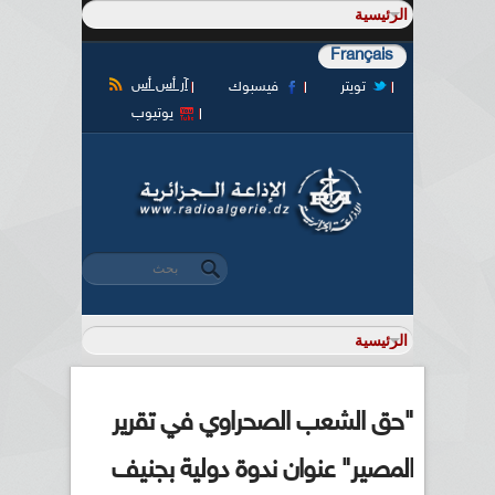
Français
آر أس أس
تويتر
فيسبوك
يوتيوب
‏بحث ‏
استمارة البحث
"حق الشعب الصحراوي في تقرير
المصير" عنوان ندوة دولية بجنيف