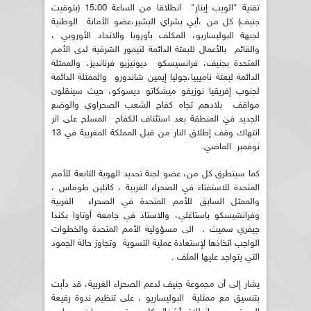
تقنية "الويب إينار" انطلاقا من الساعة 15:00 (بتوقيت
جنيف) كل من ،أبي بشراي البشير،عضو الأمانة الوطنية
لجبهة البوليساريو، المكلف بأوروبا والاتحاد الأوروبي ،
والقائم بالأعمال للبعثة الدائمة لتيمور الشرقية لدى الأمم
المتحدة بجنيف، فرانسيسكو ديونيزيو فرنانديز، والممثلة
الدائمة لبعثة ناميبيا،جوليا إيمين شاندورو والممثلة الدائمة
لجنوب إفريقيا نوزيفو ميشكاتو ديسوكو، حيث سينقلون
مواقف بلادهم تجاه كفاح الشعب الصحراوي والوضع
الجديد في المنطقة بعد استئناف الكفاح المسلح على اثر
انتهاك وقف إطلاق النار من قبل المملكة المغربية في 13
نوفمبر الماضي.
كما سيتطرق كل من، عضو لجنة تحديد الهوية التابعة للأمم
المتحدة للاستفتاء في الصحراء الغربية ، كاتلين طوماس ،
والممثل السابق للأمم المتحدة في الصحراء الغربية
وفرانشيسكو باستاغلي، والاستاذ في جامعة أوتاوا بكندا
جيفري سميث ، الى مسؤولية الأمم المتحدة والخطوات
الواجب اتخاذها لإستعادة عملية التسوية وتجاوز حالة الجمود
التي يتواجد عليها الملف .
يشار إلى أن مجموعة جنيف لدعم الصحراء الغربية، قد دأبت
بتنسيق مع ممثلية البوليساريو ، على تنظيم ندوة رفيعة