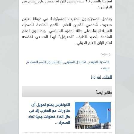
اقترحنا بالفعل 13اسما، وحتى الآن لم نحصل على إجماع من
الطرفين" .
ويحمل الصحراويون المغرب المسؤولية في عرقلة تعيين
مبعوث شخصي للأمين العام للأمم المتحدة للصحراء
الغربية للإبقاء على حالة الجمود السياسي، ويطالبون الامم
المتحدة بتحديد الطرف "المعرقل" لهذا المسعى لفضحه
أمام الرأي العام الدولي.
وسوم:
,
,
,
,
الصحراء الغربية
الاحتلال المغربي
بوليساريو
الأمم المتحدة
جنيف
العالم
,
افريقيا
طالع ايضاً
الكونغرس يمنع تمويل أي
مناورات مع المغرب إلا في
حال اتخاذ خطوات جدية تجاه
الصحراء...