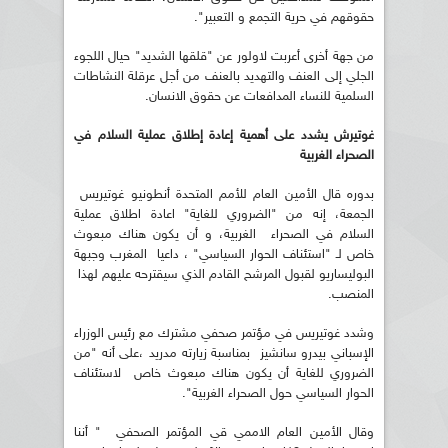
حقوقهم في حرية التجمع و التعبير".
من جهة أخرى أعربت لاولور عن "قلقها الشديد" حيال اللجوء
الجلي إلى العنف والتهديد بالعنف من أجل عرقلة النشاطات
السلمية للنساء المدافعات عن حقوق الانسان.
غوتيرش يشدد على أهمية إعادة إطلاق عملية السلام في
الصحراء الغربية
بدوره قال الأمين العام للأمم المتحدة أنطونيو غوتيريس
الجمعة، إنه من "الضروري للغاية" اعادة اطلاق عملية
السلام في الصحراء الغربية، و أن يكون هناك مبعوث
خاص لـ "استئناف الحوار السياسي" ، داعيا المغرب وجبهة
البوليساريو لقبول المرشح القادم الذي سيقترحه عليهم لهذا
المنصب.
وشدد غوتيريس في مؤتمر صحفي مشترك مع رئيس الوزراء
الإسباني بيدرو سانشيز بمناسبة زيارته مدريد ،على أنه "من
الضروري للغاية أن يكون هناك مبعوث خاص لاستئناف
الحوار السياسي حول الصحراء الغربية".
وقال الأمين العام الاممي قي المؤتمر الصحفي " أننا