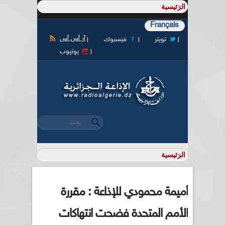
Français
آر أس أس
تويتر
فيسبوك
يوتيوب
‏بحث ‏
استمارة البحث
أميمة محمودي للإذاعة : مقررة
الأمم المتحدة فضحت انتهاكات