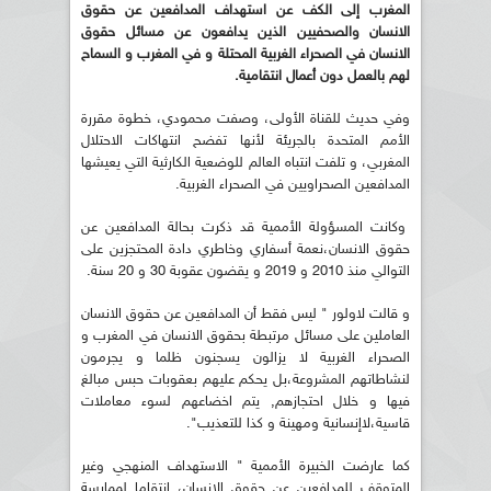
المغرب إلى الكف عن استهداف المدافعين عن حقوق
الانسان والصحفيين الذين يدافعون عن مسائل حقوق
الانسان في الصحراء الغربية المحتلة و في المغرب و السماح
لهم بالعمل دون أعمال انتقامية.
وفي حديث للقناة الأولى، وصفت محمودي، خطوة مقررة
الأمم المتحدة بالجريئة لأنها تفضح انتهاكات الاحتلال
المغربي، و تلفت انتباه العالم للوضعية الكارثية التي يعيشها
المدافعين الصحراويين في الصحراء الغربية.
وكانت المسؤولة الأممية قد ذكرت بحالة المدافعين عن
حقوق الانسان،نعمة أسفاري وخاطري دادة المحتجزين على
التوالي منذ 2010 و 2019 و يقضون عقوبة 30 و 20 سنة.
و قالت لاولور " ليس فقط أن المدافعين عن حقوق الانسان
العاملين على مسائل مرتبطة بحقوق الانسان في المغرب و
الصحراء الغربية لا يزالون يسجنون ظلما و يجرمون
لنشاطاتهم المشروعة،بل يحكم عليهم بعقوبات حبس مبالغ
فيها و خلال احتجازهم, يتم اخضاعهم لسوء معاملات
قاسية،لاإنسانية ومهينة و كذا للتعذيب".
كما عارضت الخبيرة الأممية " الاستهداف المنهجي وغير
المتوقف للمدافعين عن حقوق الانسان، انتقاما لممارسة