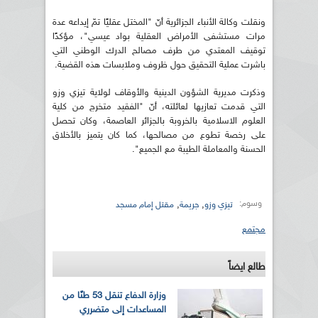
ونقلت وكالة الأنباء الجزائرية أنّ "المختل عقليًا تمّ إيداعه عدة
مرات مستشفى الأمراض العقلية بواد عيسي"، مؤكدًا
توقيف المعتدي من طرف مصالح الدرك الوطني التي
باشرت عملية التحقيق حول ظروف وملابسات هذه القضية.
وذكرت مديرية الشؤون الدينية والأوقاف لولاية تيزي وزو
التي قدمت تعازيها لعائلته، أنّ "الفقيد متخرج من كلية
العلوم الاسلامية بالخروبة بالجزائر العاصمة، وكان تحصل
على رخصة تطوع من مصالحها، كما كان يتميز بالأخلاق
الحسنة والمعاملة الطيبة مع الجميع".
وسوم:
,
,
تيزي وزو
جريمة
مقتل إمام مسجد
مجتمع
طالع ايضاً
وزارة الدفاع تنقل 53 طنًا من
المساعدات إلى متضرري