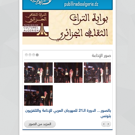
صور الإذاعة
لى أرواح
بالصور... الدورة الـ21 للمهرجان العربي للإذاعة والتلفزيون
بتونس
المزيد من الصور