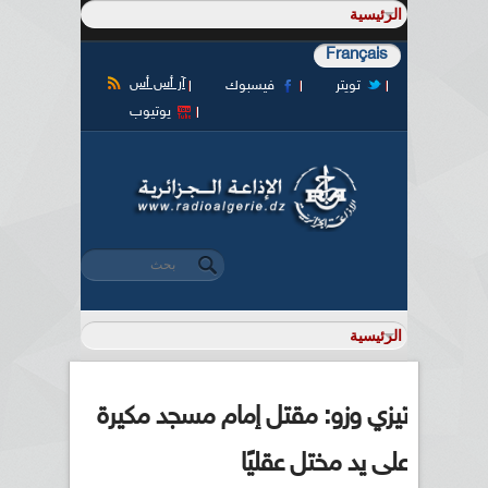
Français
آر أس أس
تويتر
فيسبوك
يوتيوب
‏بحث ‏
استمارة البحث
تيزي وزو: مقتل إمام مسجد مكيرة
على يد مختل عقليًا