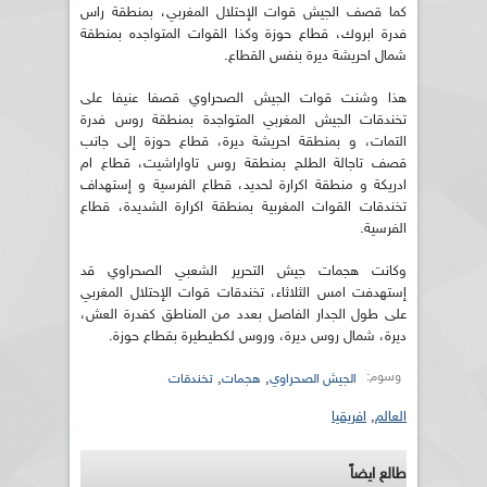
كما قصف الجيش قوات الإحتلال المغربي، بمنطقة راس
فدرة ابروك، قطاع حوزة وكذا القوات المتواجده بمنطقة
شمال احريشة ديرة بنفس القطاع.
هذا وشنت قوات الجيش الصحراوي قصفا عنيفا على
تخندقات الجيش المغربي المتواجدة بمنطقة روس فدرة
التمات، و بمنطقة احريشة ديرة، قطاع حوزة إلى جانب
قصف تاجالة الطلح بمنطقة روس تاواراشيت، قطاع ام
ادريكة و منطقة اكرارة لحديد، قطاع الفرسية و إستهداف
تخندقات القوات المغربية بمنطقة اكرارة الشديدة، قطاع
الفرسية.
وكانت هجمات جيش التحرير الشعبي الصحراوي قد
إستهدفت امس الثلاثاء، تخندقات قوات الإحتلال المغربي
على طول الجدار الفاصل بعدد من المناطق كفدرة العش،
ديرة، شمال روس ديرة، وروس لكطيطيرة بقطاع حوزة.
وسوم:
,
,
الجيش الصحراوي
هجمات
تخندقات
العالم
,
افريقيا
طالع ايضاً