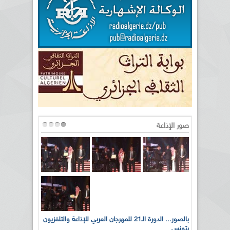
صور الإذاعة
لى أرواح
بالصور... الدورة الـ21 للمهرجان العربي للإذاعة والتلفزيون
بتونس