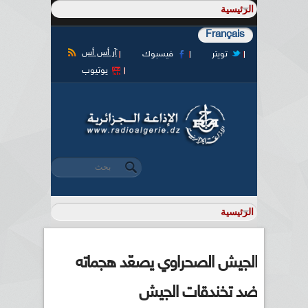
Français
آر أس أس
تويتر
فيسبوك
يوتيوب
‏بحث ‏
استمارة البحث
الجيش الصحراوي يصعّد هجماته
ضد تخندقات الجيش