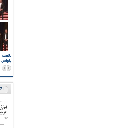
اعات الوطنية والجهوية
الإذاعة الجزائرية تقف دقيقة صمت ترحما على أرواح شهداء
ر 2021
17 أكتوبر 1961
بتونس
الأ
20 أبريل 2021 |