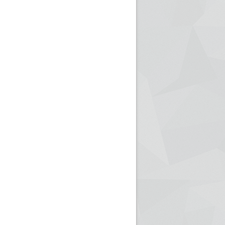
ريم الإذاعة الجزائرية للرياضيين البارالمبيين المتوجين
بالصور... اللقاء الوطني لمديري الإذ
اليات في طوكيو
حول مرافقة وتغطية الإنتخابات المحلية لـ27 نوفمب