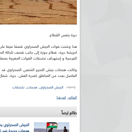
ديرة بنفس القطاع.
هذا وشنت قوات الجيش الصحراوي قصفا عنيفا على ت
احريشة ديرة، قطاع حوزة إلى جانب قصف تاجالة الط
الفرسية و إستهداف تخندقات القوات المغربية بمنطقة
وكانت هجمات جيش التحرير الشعبي الصحراوي قد إس
الفاصل بعدد من المناطق كفدرة العش، ديرة، شمال
وسوم:
,
,
الجيش الصحراوي
هجمات
تخندقات
العالم
,
افريقيا
طالع ايضاً
الجيش الصحراوي ين
هجمات جديدة ضد ت