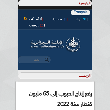
Français
آر أس أس
تويتر
فيسبوك
يوتيوب
‏بحث ‏
استمارة البحث
رفع إنتاج الحبوب إلى 65 مليون
قنطار سنة 2022