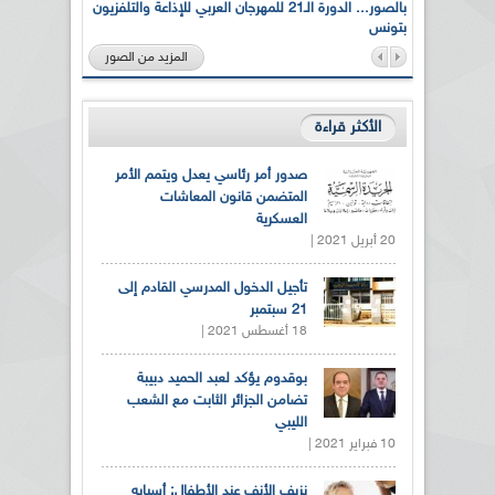
لى أرواح
بالصور... الدورة الـ21 للمهرجان العربي للإذاعة والتلفزيون
بتونس
المزيد من الصور
الأكثر قراءة
صدور أمر رئاسي يعدل ويتمم الأمر
المتضمن قانون المعاشات
العسكرية
20 أبريل 2021 |
تأجيل الدخول المدرسي القادم إلى
21 سبتمبر
18 أغسطس 2021 |
بوقدوم يؤكد لعبد الحميد دبيبة
تضامن الجزائر الثابت مع الشعب
الليبي
10 فبراير 2021 |
نزيف الأنف عند الأطفال: أسبابه