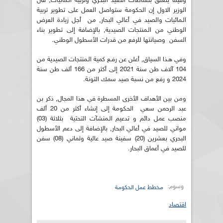
وفيما يتعلق بنشاطات الصيد البحري وتربية الـمائيات, قال
الوزير الاول إن الحكومة ستواصل العمل على تطوير تربية
الـمائيات والصيد في أعالي البحار, من أجل زيادة العرض
الوطني من الـمنتجات الصيدية, بالإضافة إلى تطوير بناء
السفن وصيانتها للرفع من قدرات الأسطول الوطني.
وفي هـذا السياق, أعلن عن رفـع كمية الـمنتجات الصيدية من
104 آلاف طن سنة 2021 إلى أكثر من 166 ألف طن سنة
2024 و رفع من نسبة صيد سمك التونة.
ومن بين الأهداف الأخرى المسطرة في هذا المجال, ذكر بن
عبد الرحمن سعي الحكومة إلى إنشاء أكثر من 20 ألف
منصب عمل دائم و تدعيم الـمنشآت التحتية بثلاثة (03)
مواني للصيد في أعالي البحار, بالإضافة إلى دعم الأسطول
البحري بعشرين (20) سفينة صيد عالية وثماني (08) سفن
للصيد في أعماق البحار.
وسوم:
مخطط عمل الحكومة
اقتصاد