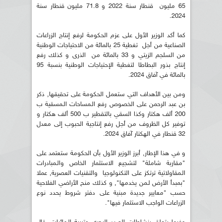
65 مليون قنطار سنة 2022 و 71.8 مليون قنطار سنة
2024.
كما أكد الوزير الأول على عزم الحكومة لرفع إنتاج الزراعات
الصناعية من أجل تغطية 25 بالمائة من الاحتياجات الوطنية
من السلجم الزيتي و 33 بالمائة من الذرى و كذلك رفع
إنتاج بذور البطاطا لتغطية الإحتياجات الوطنية بنسبة 95
بالمائة في آفاق 2024.
ومن بين الأهداف التي ستعمل الحكومة على تحقيقها, ذكر
بن عبد الرحمن على الخصوص رفع الـمساحات الـمسقية ب
200 ألف هكتار وكذا السقي بالتقطير ب 500 ألف هكتار و
توفير كل الظروف من أجل رفع إنتاجية الحبوب إلى معدل
32 قنطار في الهكتار آفاق 2024.
و في هذا الإطار, أبرز الوزير الأول بأن الحكومة ستعتمد على
"مقاربة شاملة" لتشجيع الاستثمار الخاص والـمبادرات
الـمقاولاتية ترتكز على التكنولوجيا والتقنيات العصرية, عملا
"بمبدأ الأرض لـمن يخدمها", و كذلك منح الأراضي الفلاحية
حسب "معايير جديدة مبنية على دفتر شروط يحدد نوع
الزراعات الواجب الاستثمار فيها".