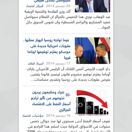
سيتواصل بشكل طبيعي
25 ديسمبر 2014
,
الجزائر
اقتصاد
أكد وزير الفلاحة والتنمية الريفية
عبد الوهاب نوري هذا الخميس بالجزائر ان القطاع سيواصل
تنفيذ المشاريع والبرامج المسطرة وان تموين السوق بكل
المواد...
فيما تواجه روسيا انهيار عملتها..
عقوبات امريكية جديدة على
موسكو يعتزم توقيعها اوباما
قريبا
17 ديسمبر 2014
,
أمريكا
العالم
ذكر البيت الأبيض أمس الثلاثاء أن الرئيس الأمريكي باراك
أوباما يعتزم توقيع مشروع قانون ليصبح قانونا يقضى
بفرض عقوبات جديدة على روسيا وتقديم مساعدات...
خبراء ومتتبعون يبدون
تخوفهم من تأثير تراجع
أسعار النفط على الاقتصاد
الجزائري
16 ديسمبر 2014
,
مؤشرات
اقتصاد
تعرف أسعار النفط أدنى مستوى لها منذ حوالي خمس
سنوات في الأسواق الدولية حيث استمر هذا التراجع في