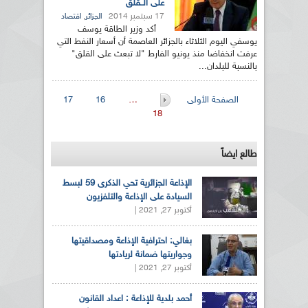
على الــقلق
17 سبتمبر 2014
,
الجزائر
اقتصاد
أكد وزير الطاقة يوسف
يوسفي اليوم الثلاثاء بالجزائر العاصمة أن أسعار النفط التي
عرفت انخفاضا منذ يونيو الفارط "لا تبعث على القلق"
بالنسبة للبلدان...
الصفحات
الصفحة الأولى
…
16
17
18
طالع ايضاً
الإذاعة الجزائرية تحي الذكرى 59 لبسط
السيادة على الإذاعة والتلفزيون
أكتوبر 27, 2021 |
بغالي: احترافية الإذاعة ومصداقيتها
وجواريتها ضمانة لريادتها
أكتوبر 27, 2021 |
أحمد بلدية للإذاعة : اعداد القانون