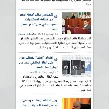
الأسعار ليصل إلى مستويات غير مسبوقة منذ عام 2009
ب50...
لكصاسي يؤكد أهمية الرفع
من فعالية الاستثمارات
العمومية في ظل تراجع أسعار
النفط
15 ديسمبر 2014
,
مؤشرات
اقتصاد
أكد محافظ بنك الجزائر محمد لكصاسي هذا الاثنين بالجزائر
على أهمية الرفع من فعالية الاستثمارات العمومية في ظل
هشاشة ميزان المدفوعات الجزائري واحتمال...
اجتماع "اوبك" بفيينا.. رهان
على اتفاق توافقي للحد من
انهيار أسعار النفط
27 نوفمبر 2014
اقتصاد
تتجه أنظار العالم إلى الاجتماع ،
الذي سيعقده، اليوم الخميس، في فينيا وزراء النفط لـ 12
دولة منضوية بمنظمة الأوبك لاستصدار قرار قد يسهم في
كبح انهيار...
وزير الطاقة يوسف يــوسفي :
أســــعار النفط الــحالية لا تبعث