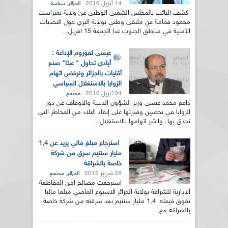
14 أبريل 2016
,
الجزائر
سياسة
كشف النائب بالمجلس الشعبي الوطني عن ولاية تمنراست
محمود قمامة عن ملتقى وطني بولاية اليزي حول التحديات
الأمنية في مناطق الجنوب غدا الجمعة 15 افريل...
عيسى لفوروم الإذاعة :
أيادي تحاول " عبثا" صنع
أقليات بالجزائر ونرفض اتهام
الزوايا بالاستغلال السياسي
04 أبريل 2016
مجتمع
دافع محمد عيسى وزير الشؤون الدينية والأوقاف عن دور
الزوايا في تحصين وقدرتها على إنقاذ البلاد من المخاطر التي
تحدق بها، واعتبر اتهامها بالاستغلال...
استرجاع مبلغ مالي يزيد عن 1,4
مليار سنتيم سرق من شركة
خاصة بالشراقة
28 فبراير 2015
,
الجزائر
مجتمع
استرجعت مصالح امن المقاطعة
الادارية للشراقة بولاية الجزائر الاسبوع الماضي مبلغا ماليا
تفوق قيمته 1,4 مليار سنتيم بعد سرقته من شركة خاصة
بالشراقة مع...