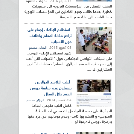
تحولت ظاهرة
17 فبراير 2016
العنف اللفظي في المؤسسات التربوية الى منعرجات
خطيرة بعدما طالت جميع الفاعلين في المؤسسات التربوية
بدءا بالتلميذ الى غاية مدير المدرسة ، ...
استطلاع الإذاعة : إجماع على
تراجع مكانة المعلم واختلاف
حول الأسباب
08 أكتوبر 2015
,
الجزائر
مجتمع
شهد استطلاع الإذاعة اليومي
على شبكات التواصل الاجتماعي حول "الأسباب التي أدت
إلى تغير نظرة المجتمع الجزائري للمعلم"، نقاشا حاداً لدى
المشاركين في...
أغلب التلاميذ الجزائريين
يفضلون عدم متابعة دروس
الدعم خلال العطل
24 ديسمبر 2014
,
الجزائر
مجتمع
فضل اغلب متابعي الاذاعة
الجزائرية على صفحة التواصل الاجتماعي اخذ العطلة
المدرسية و التمتع بها كاملة وعدم حرمانهم من جزء منها
ببرمجة دروس تدعيمية او...