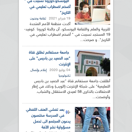
اليونسكو:كورونا تسببت في "
أضخم اضطراب تعليمي في
التاريخ"
19 فبراير 2021
ثقافة وفنون
أكدت منظمة الأمم المتحدة
للتربية والعلم والثقافة اليونسكو، أن جائحة كورونا كوفيد-
19 المستجد تسببت في " أضخم اضطراب تعليمي في
التاريخ". و صرحت...
جامعة مستغانم تطلق قناة
"عبد الحميد بن باديس" على
الإنترنت
04 يوليو 2020
,
إعلام وإتصال
تكنولوجيا
أطلقت جامعة مستغانم قناة "عبد الحميد بن باديس
التعليمية" على شبكة الإنترنت (الويب) وذلك في إطار
الاحتفالات بالذكرى 58 لعيدي الاستقلال والشباب.
وأوضحت...
بعد تفشي العنف اللفظي
في المدرسة مختصون
يدعون المجتمع الى تحمل
مسؤولية نشر الآفة