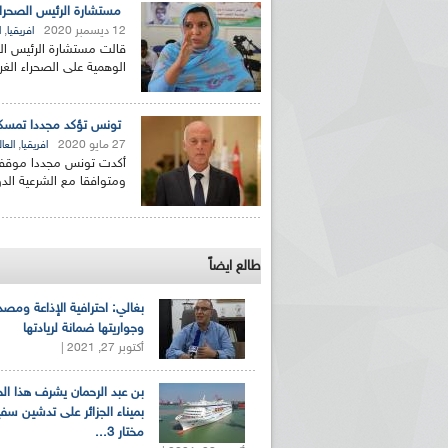
مستشارة الرئيس الصحراو
12 ديسمبر 2020
,
افريقيا
ا
قالت مستشارة الرئيس الص
الوهمية على الصحراء الغر
تونس تؤكد مجددا تمسكها 
27 مايو 2020
,
افريقيا
العا
أكدت تونس مجددا موقفها 
ومتوافقا مع الشرعية الدو
طالع ايضاً
بغالي: احترافية الإذاعة ومصد
وجواريتها ضمانة لريادتها
أكتوبر 27, 2021 |
بن عبد الرحمان يشرف هذا ا
بميناء الجزائر على تدشين سف
مختار 3...