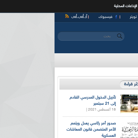
الإذاعات المحلية
آر أس أس
تويتر
فيسبوك
‏بحث ‏
استمارة البحث
كثر قراءة
تأجيل الدخول المدرسي القادم
إلى 21 سبتمبر
18 أغسطس 2021 |
صدور أمر رئاسي يعدل ويتمم
الأمر المتضمن قانون المعاشات
العسكرية