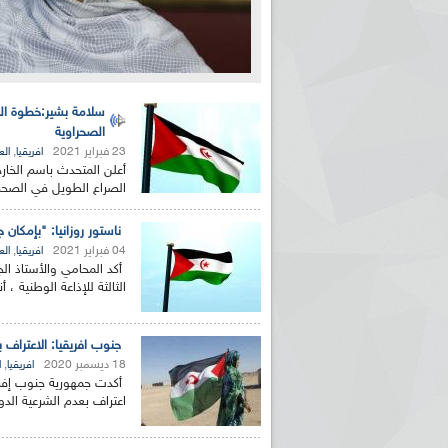
سلامة بشير:خطوة الخا
الصحراوية
23 فبراير 2021
,
افريقيا
الع
أعلن المتحدث باسم الخار
الصراع الطويل في الصحراء
ناستور روزانيا: "بإمكان
04 فبراير 2021
,
افريقيا
الع
أكد المحامي والأستاذ الج
الثالثة للإذاعة الوطنية ، 
جنوب افريقيا: الاعتراف ب
18 ديسمبر 2020
,
افريقيا
ا
أكدت جمهورية جنوب إفريقي
اعتراف بعدم الشرعية الدو