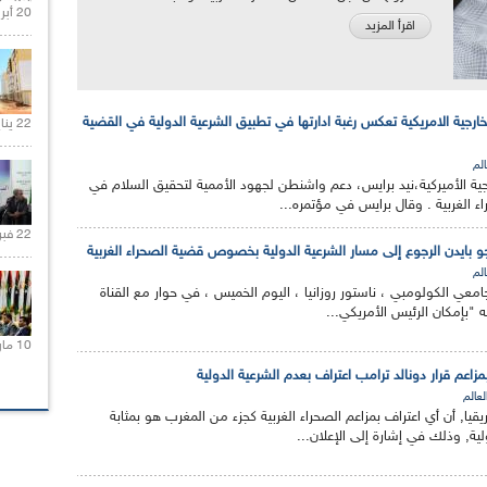
20 أبريل 2021 |
اقرأ المزيد
رجية الامريكية تعكس رغبة ادارتها في تطبيق الشرعية الدولية في القضية
22 يناير 2020 |
الم
جية الأميركية،نيد برايس، دعم واشنطن لجهود الأممية لتحقيق السلام في
 الغربية . وقال برايس في مؤتمره...
22 فبراير 2021 |
 جو بايدن الرجوع إلى مسار الشرعية الدولية بخصوص قضية الصحراء الغربية
الم
امعي الكولومبي ، ناستور روزانيا ، اليوم الخميس ، في حوار مع القناة
أنه "بإمكان الرئيس الأمريكي...
10 مارس 2021 |
مزاعم قرار دونالد ترامب اعتراف بعدم الشرعية الدولية
لعالم
ا, أن أي اعتراف بمزاعم الصحراء الغربية كجزء من المغرب هو بمثابة
لية, وذلك في إشارة إلى الإعلان...