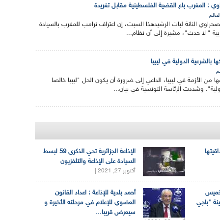
ي : المغرب باع القضية الفلسطينية مقابل تغريدة
لعالم
حراوي النانة لبات الرشيدهذا السبت، إن اعتراف ترامب للمغرب بالسيادة
بية " لا حدث"، مشيرة إلى أن نظام...
بالشرعية الدولية في ليبيا
لم
من الأزمة في ليبيا، الداعي إلى ضرورة أن يكون الحل "ليبيا خالصا
لية". وشددت الرئاسة التونسية في بيان...
اقيتها
الإذاعة الجزائرية تحي الذكرى 59 لبسط
السيادة على الإذاعة والتلفزيون
أكتوبر 27, 2021 |
لخميس
أحمد بلدية للإذاعة : اعداد القانون
ينة "باجي
العضوي للإعلام في مرحلته الأخيرة و
سيعرض قريبا...