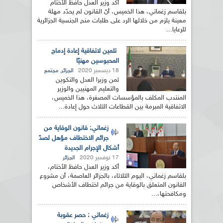
أكد وزير العدل حافظ الأختام
بلقاسم زغماتي، هذا الخميس، أنّ القانون لم يحدّد مهلة
معينة يلزم من خلالها الرد على طلبات منح الجنسية الجزائرية
للرعايا...
تثمين لاتفاقية إعادة إدماج
المحبوسين مهنيًا
18 ديسمبر 2020
,
الجزائر
مجتمع
ثمن وزيرا العدل والتكوين
والتعليم المهنيين والوزير
المنتدب المكلف بالمؤسسات المصغرة، هذا الخميس،
الاتفاقية المبرمة بين القطاعات الثلاث حول إعادة...
زغماتي: قانون الوقاية من
جرائم الاختطاف مؤهل لصدّ
أشكال الإجرام الجديدة
17 نوفمبر 2020
الجزائر
أكد وزير العدل حافظ الأختام،
بلقاسم زغماتي، اليوم الثلاثاء، بالجزائر العاصمة، أن مشروع
القانون المتعلق بالوقاية من جرائم اختطاف الأشخاص
ومكافحتها،...
زغماتي : حصر عقوبة