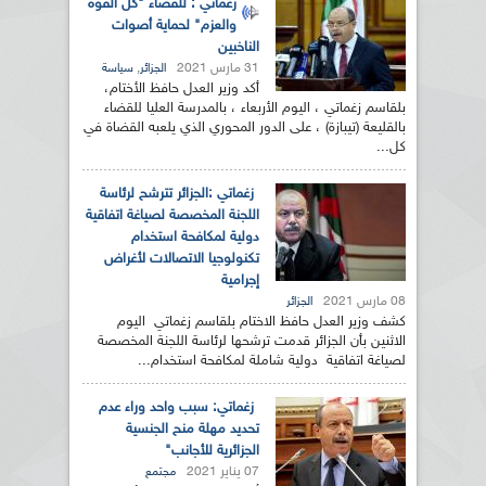
زغماتي : للقضاء "كل القوة
والعزم" لحماية أصوات
الناخبين
31 مارس 2021
,
الجزائر
سياسة
أكد وزير العدل حافظ الأختام،
بلقاسم زغماتي ، اليوم الأربعاء ، بالمدرسة العليا للقضاء
بالقليعة (تيبازة) ، على الدور المحوري الذي يلعبه القضاة في
كل...
زغماتي :الجزائر تترشح لرئاسة
اللجنة المخصصة لصياغة اتفاقية
دولية لمكافحة استخدام
تكنولوجيا الاتصالات لأغراض
إجرامية
08 مارس 2021
الجزائر
كشف وزير العدل حافظ الاختام بلقاسم زغماتي اليوم
الاثنين بأن الجزائر قدمت ترشحها لرئاسة اللجنة المخصصة
لصياغة اتفاقية دولية شاملة لمكافحة استخدام...
زغماتي: سبب واحد وراء عدم
تحديد مهلة منح الجنسية
الجزائرية للأجانب"
07 يناير 2021
مجتمع