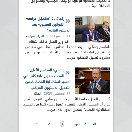
لـ"تخفيف المطالبة الإدارية بوثيقتي الجنسية والسوابق
العدلية" قريبًا،...
زغماتي : "سنعجّل مراجعة
القوانين العضوية بعد
الدستور القادم"
11 سبتمبر 2020
,
الجزائر
سياسة
أكد وزير العدل حافظ الأختام
بلقاسم زغماتي، اليوم الجمعة بمجلس الأمة ، في معرض
إجابته على انشغالات أعضاء مجلس الأمة عقب عرض نص
مشروع تعديل الدستور من...
زغماتي: المجلس الأعلى
للقضاء معول عليه كثيرا في
تجسيد استقلالية القضاء ضمن
التعديل الدستوري المرتقب
17 أغسطس 2020
الجزائر
أكد وزير العدل، حافظ الأختام بلقاسم زغماتي، اليوم الاثنين،
على أن المجلس الأعلى للقضاء "يعول عليه كثيرا في تجسيد
استقلالية القضاء" بفضل الدور الذي من...
الصفحات
الصفحة الأخيرة
2
1