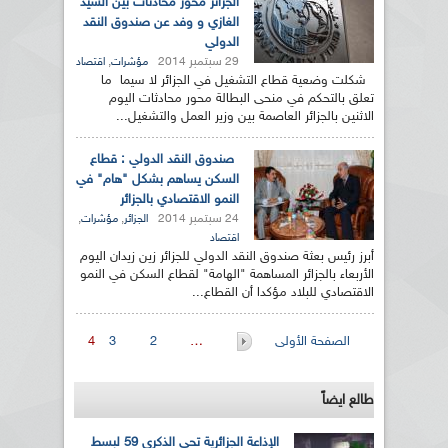
الجزائر محور محادثات بين السيد
الغازي و وفد عن صندوق النقد
الدولي
29 سبتمبر 2014
,
مؤشرات
اقتصاد
شكلت وضعية قطاع التشغيل في الجزائر لا سيما ما
تعلق بالتحكم في منحى البطالة محور محادثات اليوم
الاثنين بالجزائر العاصمة بين وزير العمل والتشغيل...
صندوق النقد الدولي : قطاع
السكن يساهم بشكل "هام" في
النمو الاقتصادي بالجزائر
24 سبتمبر 2014
,
,
الجزائر
مؤشرات
اقتصاد
أبرز رئيس بعثة صندوق النقد الدولي للجزائر زين زيدان اليوم
الأربعاء بالجزائر المساهمة "الهامة" لقطاع السكن في النمو
الاقتصادي للبلاد مؤكدا أن القطاع...
الصفحات
الصفحة الأولى
…
2
3
4
طالع ايضاً
الإذاعة الجزائرية تحي الذكرى 59 لبسط