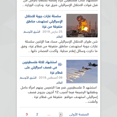
استشهاد شاب فلسطيني جراء إصابته بشظايا بالرأس من
قبل قوات الاحتلال الإسرائيلي شرق غزة. وذكرت الوزارة...
سلسلة غارات جوية للاحتلال
الإسرائيلي تستهدف مناطق
متفرقة من غزة
25 مارس 2019
,
الشرق الأوسط
العالم
شن طيران الاحتلال الإسرائيلي مساء هذا الإثنين سلسلة
غارات جوية استهدفت مناطق متفرقة من قطاع غزة، وفق
ما ذكرت وسائل إعلام محلية. وأكدت المصادر ذاتها...
استشهاد ثلاثة فلسطينيين
في قصف اسرائيلي على
قطاع غزة
09 أغسطس 2018
,
الشرق الأوسط
العالم
استشهد 3 فلسطينيين فجر هذا الخميس بينهم امرأة حامل
وطفلتها الرضيعة فيما أصيب 12 آخرون بجروح قصف
إسرائيلي استهدف مواقع متفرقة في قطاع غزة .
وأعلنت...
الصفحات
الصفحة الأولى
…
2
3