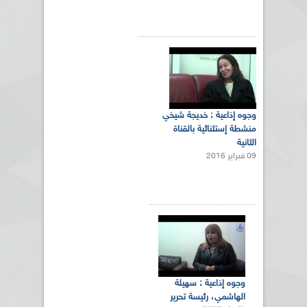
وجوه إذاعية : خديجة شيخي
منشطة إستثنائية بالقناة
الثانية
09 فبراير 2016
وجوه إذاعية : سهيلة
الهاشمي، رئيسة تحرير