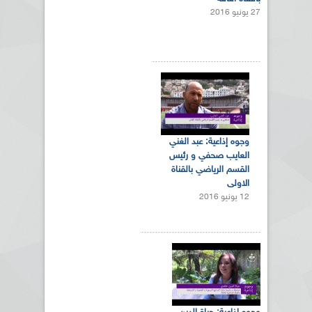
27 يونيو 2016
وجوه إذاعية: عبد الغني
العايب صحفي و رئيس
القسم الرياضي بالقناة
الاولى
12 يونيو 2016