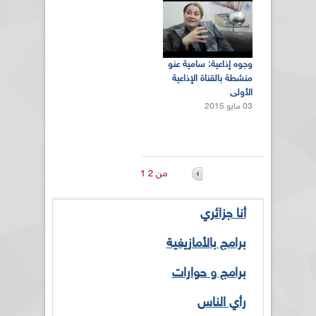
وجوه إذاعية: سامية عنو
منشطة بالقناة الإذاعية
الأولى
03 مايو 2015
1 من 2
أنا جزائري
برامج بالأمازيغية
برامج و حوارات
رأي الناس