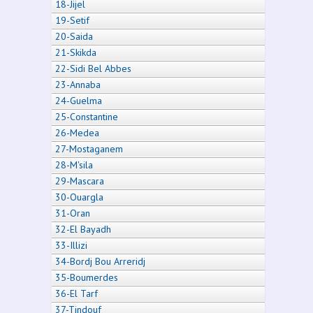
18-Jijel
19-Setif
20-Saida
21-Skikda
22-Sidi Bel Abbes
23-Annaba
24-Guelma
25-Constantine
26-Medea
27-Mostaganem
28-M'sila
29-Mascara
30-Ouargla
31-Oran
32-El Bayadh
33-Illizi
34-Bordj Bou Arreridj
35-Boumerdes
36-El Tarf
37-Tindouf