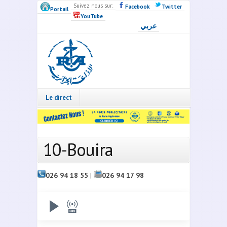
Skip to main content
Suivez nous sur:
Facebook
Twitter
Portail
YouTube
عربي
Radio
Algérie
Live
Le direct
10-Bouira
026 94 18 55
|
026 94 17 98