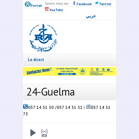
Skip to main content
Suivez nous sur:
Facebook
Twitter
Portail
YouTube
عربي
Radio
Algérie
Live
Le direct
24-Guelma
037 14 31 30 /037 14 31 31
|
037 14 31
75