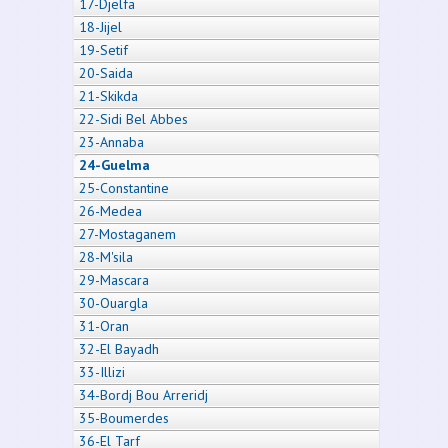
17-Djelfa
18-Jijel
19-Setif
20-Saida
21-Skikda
22-Sidi Bel Abbes
23-Annaba
24-Guelma
25-Constantine
26-Medea
27-Mostaganem
28-M'sila
29-Mascara
30-Ouargla
31-Oran
32-El Bayadh
33-Illizi
34-Bordj Bou Arreridj
35-Boumerdes
36-El Tarf