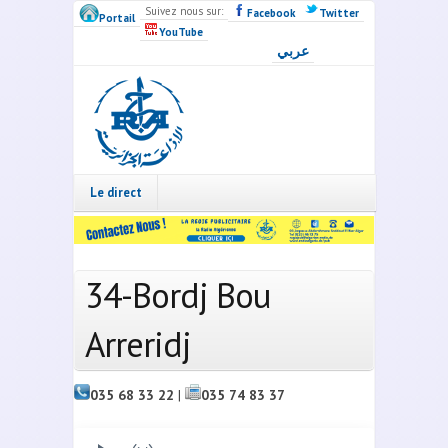
Skip to main content
Suivez nous sur:
Facebook
Twitter
Portail
YouTube
عربي
Radio
Algérie
Live
Le direct
34-Bordj Bou
Arreridj
035 68 33 22
|
035 74 83 37