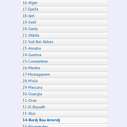
16-Alger
17-Djelfa
18-Jijel
19-Setif
20-Saida
21-Skikda
22-Sidi Bel Abbes
23-Annaba
24-Guelma
25-Constantine
26-Medea
27-Mostaganem
28-M'sila
29-Mascara
30-Ouargla
31-Oran
32-El Bayadh
33-Illizi
34-Bordj Bou Arreridj
35-Boumerdes