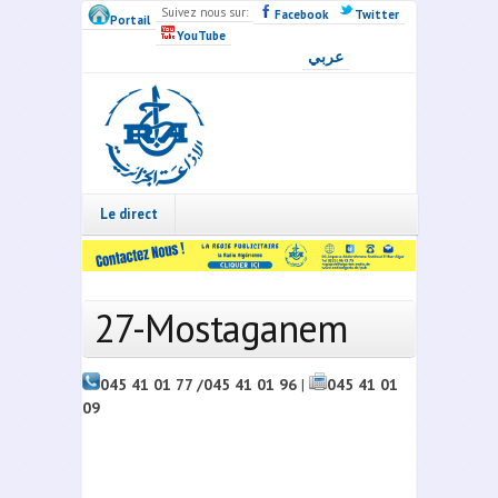
Skip to main content
Suivez nous sur:
Facebook
Twitter
Portail
YouTube
عربي
Radio
Algérie
Live
Le direct
27-Mostaganem
045 41 01 77 /045 41 01 96
|
045 41 01
09