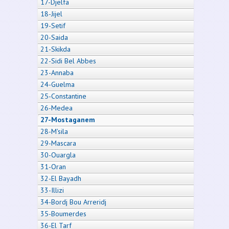
17-Djelfa
18-Jijel
19-Setif
20-Saida
21-Skikda
22-Sidi Bel Abbes
23-Annaba
24-Guelma
25-Constantine
26-Medea
27-Mostaganem
28-M'sila
29-Mascara
30-Ouargla
31-Oran
32-El Bayadh
33-Illizi
34-Bordj Bou Arreridj
35-Boumerdes
36-El Tarf