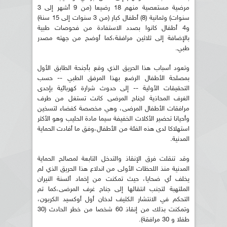
مرضية مستعصية منهم 18 رضيعا (من 9 أشهر إلى 3
سنوات) وثمانية (8) أطفال كبار (من 3 سنوات إلى 15 سنة)
و4 أطفال كانوا بصدد الاستفادة من فحوصات طبية
بالإضافة إلى ثلاثين مرافقة،كما أوضح من جهته مصدر
طبي.
وتعود أسباب هذا الحريق الذي وقع بأجنحة الطابق الأول
بمصلحة الأطفال الرضع بهذا المرفق الطبي -- حسب
التحقيقات الأولية -- إلى حدوث شرارة كهربائية بإحدى
الغرف المحاذية لجناح المرضى كانت تستغل من طرف
مرافقات الأطفال المرضى، وهي مخصصة كفضاء لتسخين
وأحيانا تحضير الأكلات الخفيفة سيما مادة الحليب وهو الأكثر
استهلاكا لدى هذه الفئة من الأطفال،وفق ما أفادت الحماية
المدنية.
وقد تنقلت فرق الإنقاذ والتدخل التابعة لمصالح الحماية
المدنية منذ اللحظات الأولى من اندلاع هذا الحريق الذي لم
يخلف أي ضحايا، حيث تمكنت من إخماد ألسنة النيران
الملتهبة لتجنب انتقالها إلى جناح غرف المرضى،كما تم
التحكم في الانتشار الكثيف لدخان أول أوكسيد الكربون،
وتمكنت بذلك من إنقاذ 60 شخصا من خطر الحادث (30
طفلا و 30 مرافقة).