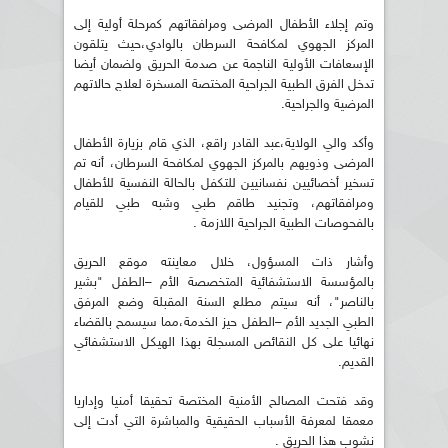
وتم إجلاء الأطفال المرضى ومرافقاتهم كمرحلة أولية إلى
المركز الجهوي لمكافحة السرطان بالوادي،حيث يتلقون
الإسعافات الأولية الناجمة عن صدمة الحريق ولضمان أيضا
تدخل الفرق الطبية الجراحية المختصة المسخرة لعلاج حالاتهم
المرضية والجراحية.
وأكد والي الولاية،عبد القادر راقع، الذي قام بزيارة الأطفال
المرضى وذويهم بالمركز الجهوي لمكافحة السرطان، أنه تم
تسخير أخصائيين نفسانيين للتكفل بالحالة النفسية للأطفال
ومرافقاتهم، وتجنيد طاقم طبي وشبه طبي للقيام
بالفحوصات الطبية الجراحية اللازمة .
وأشار ذات المسؤول، خلال معاينته موقع الحريق
بالمؤسسة الاستشفائية المتخصصة الأم –الطفل "بشير
بالناصر"، أنه سيتم مطلع السنة المقبلة وضع المرفق
الطبي الجديد الأم –الطفل حيز الخدمة،مما سيسمح بالقضاء
نهائيا على كل النقائص المسجلة بهذا الهيكل الاستشفائي
القديم.
وقد فتحت المصالح الأمنية المختصة تحقيقا أمنيا وإداريا
معمقا لمعرفة الأسباب الحقيقية والمباشرة التي أدت إلى
نشوب هذا الحريق .