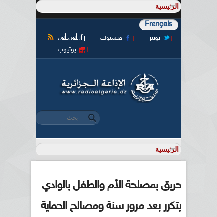
Français
آر أس أس
تويتر
فيسبوك
يوتيوب
‏بحث ‏
استمارة البحث
حريق بمصلحة الأم والطفل بالوادي
يتكرر بعد مرور سنة ومصالح الحماية