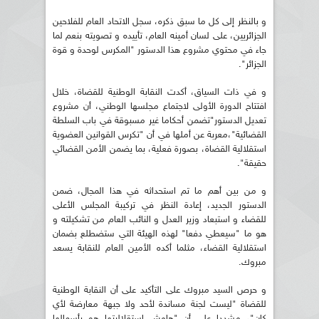
و بالنظر إلى كل ما سبق ذكره، سجل الاتحاد العام للفلاحين
الجزائريين، على لسان أمينه العام، تأييده و تصويته بنعم لما
جاء في محتوي مشروع هذا الدستور "المكرس لوحدة و قوة
الجزائر".
و في ذات السياق، أكدت النقابة الوطنية للقضاة، خلال
افتتاح الدورة الأولى لاجتماع مجلسها الوطني، أن مشروع
تعديل الدستور"تضمن أحكاما غير مسبوقة في باب السلطة
القضائية"،معربة عن أملها في أن "تكرس القوانين العضوية
استقلالية القضاة، بصورة فعلية، بما يضمن الأمن القضائي
حقيقة".
و من بين أهم ما تم استحداثه في هذا المجال، ضمن
الدستور الجديد، إعادة النظر في تركيبة المجلس الأعلى
للقضاء و استبعاد وزير العدل و النائب العام من تشكيلته و
هو ما "سيعطي دفعا" لهذه الهيئة التي ستضطلع بضمان
استقلالية القضاء، مثلما أكده الأمين العام للنقابة يسعد
مبروك.
و حرص السيد مبروك على التأكيد على أن النقابة الوطنية
للقضاة "ليست لجنة مساندة لأحد ولا جبهة معارضة لأي
كان"، مشددا على أن "هامش استقلاليتها هو رأسمالها