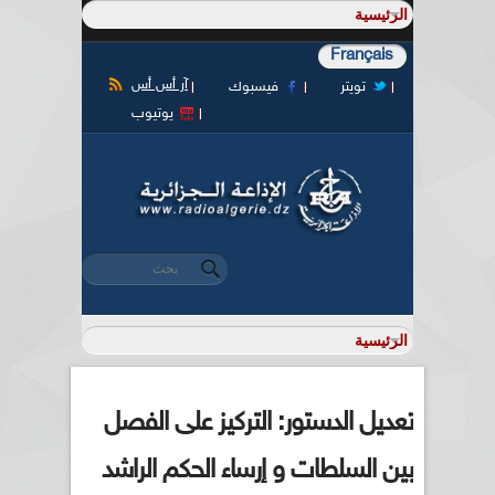
Français
آر أس أس
تويتر
فيسبوك
يوتيوب
‏بحث ‏
استمارة البحث
تعديل الدستور: التركيز على الفصل
بين السلطات و إرساء الحكم الراشد