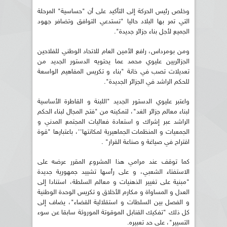
وخلص رئيس الحركة إلى التأكيد على أن "حساسية" المرحلة
التي تمر بها البلاد حاليا "تستدعي التوافق وتضافر جهود
الجميع لأجل بناء جزائر جديدة".
ومن بومرداس، رافع الأمين العام للاتحاد الوطني للفلاحين
الجزائريين عليوي محمد عما يحتويه الدستور الجديد من
تعديلات تصب في خانة "بناء و تكريس المفاهيم الواسعة
للحكم الراشد في الجزائر الجديدة".
واعتبر عليوي الدستور الجديد "اللبنة و القاطرة الأساسية
لبناء معالم جزائر الغد"، لتمكينه من "فتح المجال لبناء الحكم
الراشد عبر إشراك و استعادة فعاليات المجتمع المدني و
الجمعيات و المنظمات الجماهيرية لمكانتها''، باعتبارها "قوة
اقتراح في صياغة و صناعة القرار" .
كما توقف عند مرامي هذا المشروع المقرر عرضه على
الاستفتاء الشعبي، و على رأسها تشييد جمهورية جديدة
"مبنية على تغيير الذهنيات و معالم السلطة، استنادا إلى
العدل و المساواة و مكارم الأخلاق و تكريس الوحدة الوطنية
و الفصل بين السلطات و استقلالية القضاء"، يضاف إلى
كل ذلك "تفكيك القنابل الموقوتة الموروثة سابقا عن سوء
التسيير"، على حد تعبيره.