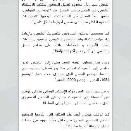
الفضل بعجي بأن مشروع تعديل الدستور المقترح للاستفتاء
الشعبي في الفاتح نوفمبر المقبل هو "ثورة في القوانين،
ستعزز مبدأ الفصل بين السلطات"، تترجمها "الصلاحيات
الممنوحة لكل منها حتى تتحمل أدوارها بشكل كامل".
كما سيسمح الدستور المعروض للتصويت الشعبي بـ"إعادة
بناء مؤسسات الدولة و النظام التشريعي و تسهيل إجراءات
اعتماد الأحزاب و المنظمات علاوة على تنظيم الحقل
الإعلامي من أجل تعزيز أكبر للاحترافية".
وفي هذا السياق، توجه السيد بعجي إلى الناخبين الذين
دعاهم إلى التصويت لصالح مشروع تعديل الدستور، في
استفتاء نوفمبر المقبل الذي سيجري تحت شعار "نوفمبر
1954: التحرير...نوفمبر 2020: التغيير".
و من جهته، دعا رئيس حركة الإصلاح الوطني فيلالي غويني
من المسيلة إلى التصويت بنعم على التعديل الدستوري
الذي سيضمن- كما قال- التداول على السلطة.
كما توقف غويني أيضا عند المكانة التي يفردها الدستور
القادم للمجتمع المدني من خلال تعزيز دوره في صناعة
القرار، و جعله "طرفا مشاركا".