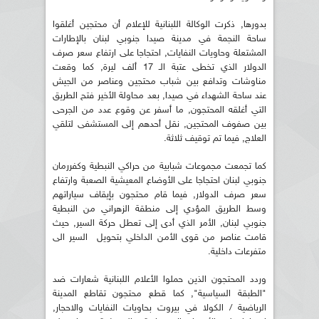
بدورها, ذكرت الوكالة اللبنانية للإعلام أن محتجين أغلقوا
ساحة النجمة في مدينة صيدا جنوبي لبنان بالإطارات
المشتعلة وحاويات النفايات, احتجاجا على ارتفاع سعر صرف
الدولار الذي تخطى عتبة الـ 17 ألف ليرة, كما وقعت
مناوشات وتدافع بين شباب محتجين وعناصر من الجيش
عند ساحة الشهداء في صيدا, بعد محاولة الأخير فتح الطريق
التي أغلقه المحتجون, ما أسفر عن وقوع عدد من الجرحى
بين صفوف المحتجين, نقل أحدهم إلى المستشفى لتلقي
العلاج, فيما تم توقيف ثلاثة.
كما تجمعت مجموعات شبابية من حراكي النبطية وكفررمان
جنوبي لبنان احتجاجا على الأوضاع المعيشية الصعبة وارتفاع
سعر صرف الدولار, فيما قام محتجون بإيقاف سياراتهم
وسط الطريق المؤدي إلى منطقة الزهراني من النبطية
جنوبي لبنان, الأمر الذي أدى إلى تعطل حركة السير, حيث
قامت عناصر من قوى الأمن الداخلي بتحويل السير الى
متفرعات داخلية.
وردد المحتجون الذين حملوا الأعلام اللبنانية شعارات ضد
"الطبقة السياسية", كما قطع محتجون تقاطع المدينة
الرياضية / الكولا في بيروت بحاويات النفايات والاحجار,