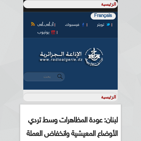
Français
آر أس أس
تويتر
فيسبوك
يوتيوب
‏بحث ‏
استمارة البحث
لبنان: عودة المظاهرات وسط تردي
الأوضاع المعيشية وانخفاض العملة