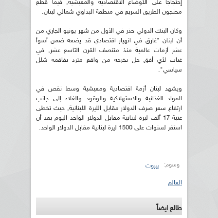
إحتجاجا على الأوضاع الاقتصادية والمعيشية, فيما قطع
محتجون الطريق السريع في منطقة البداوي شمالي لبنان.
وكان البنك الدولي حذر في الأول من شهر يونيو الجاري من
أن لبنان "غارق في انهيار اقتصادي قد يضعه ضمن أسوأ
عشر أزمات عالمية منذ منتصف القرن التاسع عشر, في
غياب لأي أفق حل يخرجه من واقع مترد يفاقمه شلل
سياسي".
ويشهد لبنان أزمة اقتصادية ومعيشية وسط نقص في
المواد الغذائية والاستهلاكية والوقود والغلاء إلى جانب
ارتفاع سعر صرف الدولار مقابل الليرة اللبنانية, حيث تخطى
عتبة 17 ألف ليرة لبنانية مقابل الدولار الواحد اليوم بعد أن
استقر لسنوات على 1500 ليرة لبنانية مقابل الدولار الواحد.
وسوم:
بيروت
العالم
طالع ايضاً