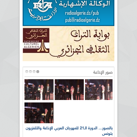
صور الإذاعة
لى أرواح
بالصور... الدورة الـ21 للمهرجان العربي للإذاعة والتلفزيون
بتونس