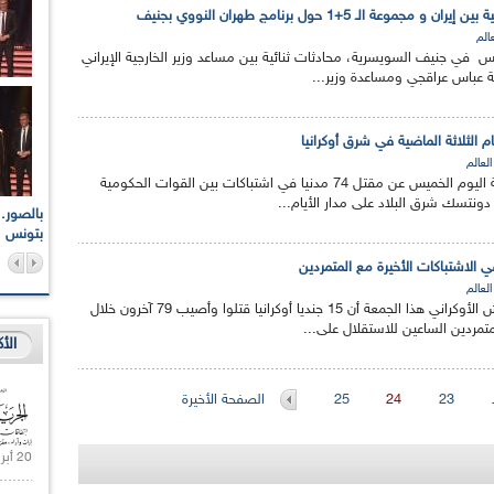
موعة الـ 5+1 حول برنامج طهران النووي بجنيف
عالم
 في جنيف السويسرية، محادثات ثنائية بين مساعد وزير الخارجية الإيراني
یة عباس عراقجي ومساعدة وزير...
العالم
أعلنت السلطات الأوكرانية اليوم الخميس عن مقتل 74 مدنيا في اشتباكات بين القوات الحكومية
ونتسك شرق البلاد على مدار الأيام...
اعات الوطنية والجهوية
الإذاعة الجزائرية تقف دقيقة صمت ترحما على أرواح شهداء
ر 2021
17 أكتوبر 1961
بتونس
العالم
أعلن المتحدث بإسم الجيش الأوكراني هذا الجمعة أن 15 جنديا أوكرانيا قتلوا وأصيب 79 آخرون خلال
متمردين الساعين للاستقلال على...
الأ
23
24
25
الصفحة الأخيرة
20 أبريل 2021 |