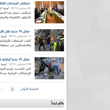
استئناف المحادثات الثنائية بين إيران و مج
04 سبتمبر 2014
,
أوروبا
ال
استأنفت صباح هذا الخميس
للشؤون القانونیة والدول
مقتل 74 مدنيا خلال الأيام الثلاثة الماضية في شرق أوكرانيا
14 أغسطس 2014
,
أوروبا
والانفصاليين في منطقة د
ريم الإذاعة الجزائرية للرياضيين البارالمبيين المتوجين
بالصور... اللقاء الوطني لمديري الإذ
اليات في طوكيو
حول مرافقة وتغطية الإنتخابات المحلية لـ27 نوفمب
مقتل 15 جنديا أوكرانيا في الاشتباكات الأخيرة مع المتمردين
08 أغسطس 2014
,
أوروبا
الإشتباكات الضارية مع ال
الصفحات
الصفحة الأولى
…
طالع ايضاً