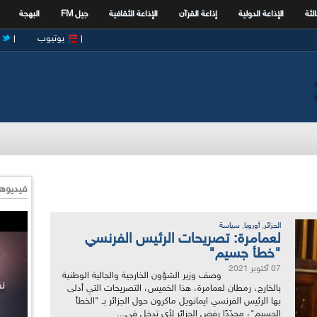
الثة
الإذاعة الدولية
إذاعة القرآن
الإذاعة الثقافية
جيل FM
البهجة
يوتيوب
فيديوها
,
,
الجزائر
أوروبا
سياسة
لعمامرة: تصريحات الرئيس الفرنسي
"خطأ جسيم"
07 أكتوبر 2021
وصف وزير الشؤون الخارجية والجالية الوطنية
بالخارج، رمطان لعمامرة، هذا الخميس، التصريحات التي أدلى
بها الرئيس الفرنسي ايمانويل ماكرون حول الجزائر بـ "الخطأ
الجسيم"، مجدّدًا رفض الجزائر لأي تدخل في...