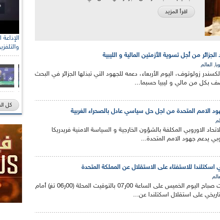
اقرأ المزيد
والتلفزي
لجزائر من أجل تسوية الأزمتين المالية و الليبية
,
با
العالم
لكسندر زولوتوف، اليوم الأربعاء، دعمه للجهود التي تبذلها الجزائر في البحث
ف بكل من مالي و ليبيا حسبما...
كل ال
هود الامم المتحدة من اجل حل سياسي عادل بالصحراء الغربية
لم
تحاد الاوروبي المكلفة بالشؤون الخارجية و السياسة الامنية فريدريكا
وبي يدعم جهود الامم المتحدة...
ي اسكتلندا للاستفتاء على الاستقلال عن المملكة المتحدة
عالم
افتتحت مكاتب التصويت صباح اليوم الخميس على الساعة 00ر07 بالتوقيت المحلة (00ر06 تغ) أمام
تاريخي على استقلال اسكتلندا عن...