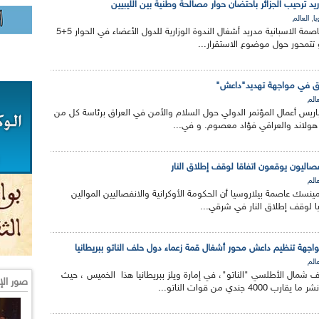
د ترحيب الجزائر باحتضان حوار مصالحة وطنية بين الليبيين
,
با
العالم
انطلقت هذا الأربعاء، بالعاصمة الاسبانية مدريد أشغال الندوة الوزارية للدول الأعضاء في الحوار 5+5
و تتمحور حول موضوع الاستقرار...
اق في مواجهة تهديد"داعش"
عالم
باريس أعمال المؤتمر الدولي حول السلام والأمن في العراق برئاسة كل من
هولاند والعراقي فؤاد معصوم. و في...
نفصاليون يوقعون اتفاقا لوقف إطلاق النار
عالم
 مينسك عاصمة بيلاروسيا أن الحكومة الأوكرانية والانفصاليين الموالين
يا لوقف إطلاق النار في شرقي...
جهة تنظيم داعش محور أشغال قمة زعماء دول حلف الناتو ببريطانيا
عالم
 شمال الأطلسي "الناتو"، في إمارة ويلز ببريطانيا هذا الخميس ، حيث
صور الإ
جندي من قوات الناتو...