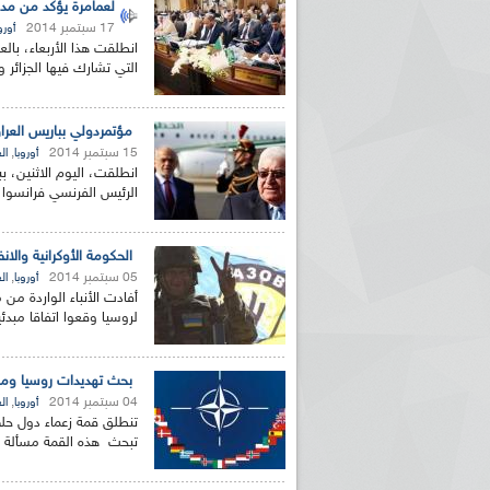
لعمامرة يؤكد من مدري
17 سبتمبر 2014
أورو
التي تشارك فيها الجزائر 
مؤتمردولي بباريس العر
15 سبتمبر 2014
,
أوروبا
ال
انطلقت، اليوم الاثنين، ب
الرئيس الفرنسي فرانسوا 
الحكومة الأوكرانية والا
05 سبتمبر 2014
,
أوروبا
ال
أفادت الأنباء الواردة من
لروسيا وقعوا اتفاقا مبدئ
بحث تهديدات روسيا وموا
04 سبتمبر 2014
,
أوروبا
ال
تنطلق قمة زعماء دول حلف
تبحث هذه القمة مسألة نشر ما يقارب 4000 