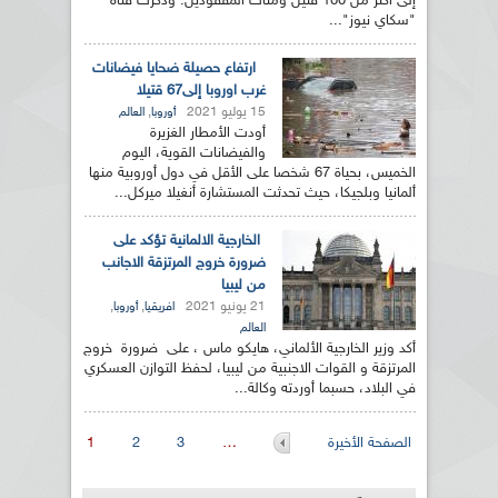
إلى أكثر من 100 قتيل ومئات المفقودين. وذكرت قناة
"سكاي نيوز"...
ارتفاع حصيلة ضحايا فيضانات
غرب اوروبا إلى67 قتيلا
15 يوليو 2021
,
أوروبا
العالم
أودت الأمطار الغزيرة
والفيضانات القوية، اليوم
الخميس، بحياة 67 شخصا على الأقل في دول أوروبية منها
ألمانيا وبلجيكا، حيث تحدثت المستشارة أنغيلا ميركل...
الخارجية الالمانية تؤكد على
ضرورة خروج المرتزقة الاجانب
من ليبيا
21 يونيو 2021
,
,
افريقيا
أوروبا
العالم
أكد وزير الخارجية الألماني، هايكو ماس ، على ضرورة خروج
المرتزقة و القوات الاجنبية من ليبيا، لحفظ التوازن العسكري
في البلاد، حسبما أوردته وكالة...
الصفحات
الصفحة الأخيرة
…
3
2
1