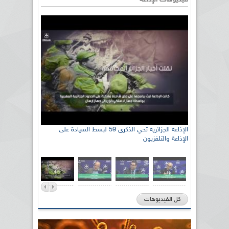
رئيس اللجنة الوطنية الجزائرية للتضامن مع الشعب
الإذاعة الجزائرية تحي الذكرى 59 لبسط السيادة على
الإذاعة والتلفزيون
الصحراوي السيد سعيد العياشي
كل الفيديوهات