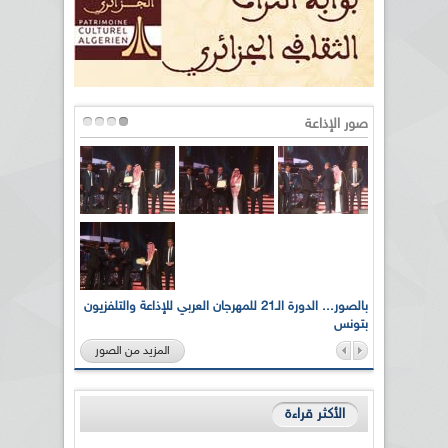
صور الإذاعة
لى أرواح
بالصور... الدورة الـ21 للمهرجان العربي للإذاعة والتلفزيون
بتونس
المزيد من الصور
الأكثر قراءة