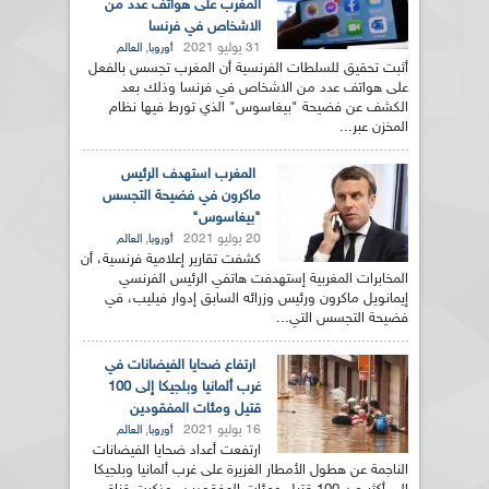
المغرب على هواتف عدد من
الاشخاص في فرنسا
31 يوليو 2021
,
أوروبا
العالم
أثبت تحقيق للسلطات الفرنسية أن المغرب تجسس بالفعل
على هواتف عدد من الاشخاص في فرنسا وذلك بعد
الكشف عن فضيحة "بيغاسوس" الذي تورط فيها نظام
المخزن عبر...
المغرب استهدف الرئيس
ماكرون في فضيحة التجسس
"بيغاسوس"
20 يوليو 2021
,
أوروبا
العالم
كشفت تقارير إعلامية فرنسية، أن
المخابرات المغربية إستهدفت هاتفي الرئيس الفرنسي
إيمانويل ماكرون ورئيس وزرائه السابق إدوار فيليب، في
فضيحة التجسس التي...
ارتفاع ضحايا الفيضانات في
غرب ألمانيا وبلجيكا إلى 100
قتيل ومئات المفقودين
16 يوليو 2021
,
أوروبا
العالم
ارتفعت أعداد ضحايا الفيضانات
الناجمة عن هطول الأمطار الغزيرة على غرب ألمانيا وبلجيكا