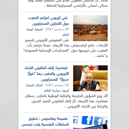
الأحد، أنّ الاحتلال المغربي أقدم على استفزاز أعضاء وفد
نسائي اسباني بالأراضي الصحراوية المحتلة...
نفي أوروبي لمزاعم المغرب
حول اللاجئين الصحراويين
29 سبتمبر 2021
,
,
افريقيا
أوروبا
العالم
نفى المفوض الأوروبي لتسيير
الأزمات، جانيز لينارسيتش، هذا الأربعاء، صحة مزاعم دأب
المغرب على ترويجها حول "المساعدات الإنسانية الممنوحة"
و"تجنيد...
لعمامرة: إلغاء اتفاقيتي الاتحاد
الأوروبي والمغرب يعدّ "فوزًا
مدويًا" للصحراويين
29 سبتمبر 2021
,
,
الجزائر
افريقيا
,
,
أوروبا
سياسة
العالم
أكّد وزير الشؤون الخارجية والجالية الوطنية بالخارج، رمطان
لعمامرة، هذا الأربعاء، أنّ إلغاء اتفاقيتي الصيد البحري
والزراعة بين الاتحاد الأوروبي...
فضيحة بيغاسوس : تحقيق
للسلطات الفرنسية يثبت تجسس