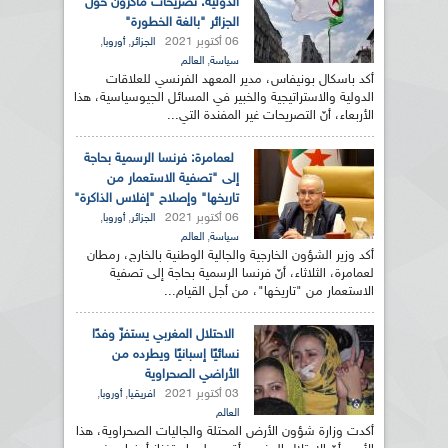
الدولية: تصريحات ماكرون حول
الجزائر "بالغة الخطورة"
06 أكتوبر 2021
,
,
الجزائر
أوروبا
,
سياسة
العالم
أكد باسكال بونيفاس، مدير المعهد الفرنسي للعلاقات
الدولية والاستراتيجية والخبير في المسائل الجيوسياسية، هذا
الأربعاء، أنّ التصريحات غير المفندة التي...
لعمامرة: فرنسا الرسمية بحاجة
إلى "تصفية الاستعمار من
تاريخها" وإصلاح "إفلاس الذاكرة"
06 أكتوبر 2021
,
,
الجزائر
أوروبا
,
سياسة
العالم
أكد وزير الشؤون الخارجية والجالية الوطنية بالخارج، رمطان
لعمامرة، الثلاثاء، أنّ فرنسا الرسمية بحاجة إلى تصفية
الاستعمار من "تاريخها"، من أجل القيام...
الاحتلال المغربي يستفزّ وفدًا
نسائيًا إسبانيًا ويطرده من
الأراضي الصحراوية
03 أكتوبر 2021
,
,
افريقيا
أوروبا
العالم
أكدت وزارة شؤون الأرض المحتلة والجاليات الصحراوية، هذا