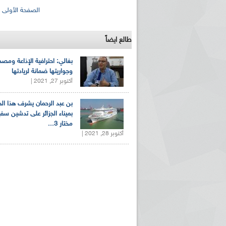
الصفحات
الصفحة الأولى
طالع ايضاً
بغالي: احترافية الإذاعة ومصد
وجواريتها ضمانة لريادتها
أكتوبر 27, 2021 |
ريم الإذاعة الجزائرية للرياضيين البارالمبيين المتوجين
بالصور... اللقاء الوطني لمديري الإذ
بن عبد الرحمان يشرف هذا ا
اليات في طوكيو
حول مرافقة وتغطية الإنتخابات المحلية لـ27 نوفمب
بميناء الجزائر على تدشين سف
مختار 3...
أكتوبر 28, 2021 |