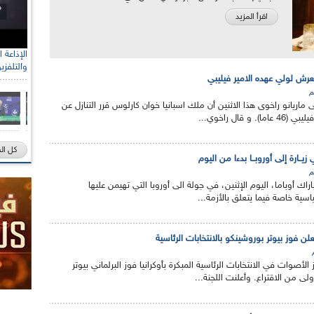
اقرأ المزيد
والتلفزي
لعرش لولي عهده الامير فيليبي
م
ى ماريانو راخوى هذا الاثنين أن ملك اسبانيا خوان كارلوس قرر التنازل عن
 قال راخوي...
كل ال
ي زيــارة إلى أوروبــا بدءا من اليوم
م
اك أوباما، اليوم الإثنين، في جولة الى أوروبا التي تهيمن عليها
اسية خاصة فيما يتعلق بالأزمة...
 تعلن فوز بيوتر بوروشينكو بالانتخابات الرئاسية
 الأصوات في الانتخابات الرئاسية المبكرة بأوكرانيا فوز البرلماني بيوتر
لى من الاقتراع. وأعلنت اللجنة...