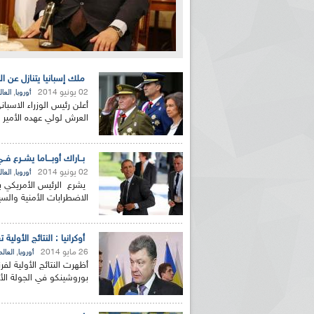
ملك إسبانيا يتنازل عن ا
02 يونيو 2014
,
أوروبا
العال
أعلن رئيس الوزراء الاسبان
العرش لولي عهده الأمير فيليبي (46 عاما). و
بــاراك أوبـــاما يشــرع فــ
02 يونيو 2014
,
أوروبا
العال
يشرع الرئيس الأمريكي بار
الاضطرابات الأمنية والسي
أوكرانيا : النتائج الأولية
26 مايو 2014
,
أوروبا
العالم
أظهرت النتائج الأولية لفرز
بوروشينكو في الجولة الأو