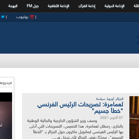
الثة
الإذاعة الدولية
إذاعة القرآن
الإذاعة الثقافية
جيل FM
البهجة
يوتيوب
فيديوها
,
,
الجزائر
أوروبا
سياسة
لعمامرة: تصريحات الرئيس الفرنسي
"خطأ جسيم"
07 أكتوبر 2021
وصف وزير الشؤون الخارجية والجالية الوطنية
بالخارج، رمطان لعمامرة، هذا الخميس، التصريحات التي أدلى
بها الرئيس الفرنسي ايمانويل ماكرون حول الجزائر بـ "الخطأ
الجسيم"، مجدّدًا رفض الجزائر لأي تدخل في...