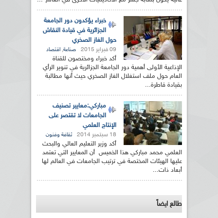
عالية يكون بمثابة جسر مع الأكاديميات الأخرى في العالم"...
خبراء يؤكدون دور الجامعة
الجزائرية في قيادة النقاش
حول الغاز الصخري
09 فبراير 2015
,
صناعة
اقتصاد
أكد خبراء ومختصون للقناة
الإذاعية الأولى أهمية دور الجامعة الجزائرية في تنوير الرأي
العام حول ملف استغلال الغاز الصخري حيث أنها مطالبة
بقيادة قاطرة...
مباركي:معايير تصنيف
الجامعات لا تقتصر على
الإنتاج العلمي
18 سبتمبر 2014
ثقافة وفنون
أكد وزير التعليم العالي والبحث
العلمي محمد مباركي هذا الخميس أن المعايير التي تعتمد
عليها الهيئات المختصة في ترتيب الجامعات في العالم لها
أبعاد ذات...
طالع ايضاً