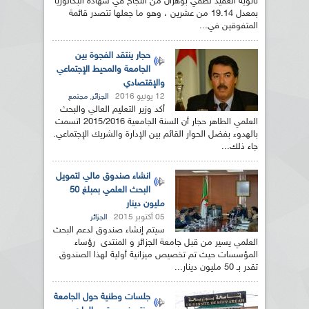
ثانوية العقيد لطفي بوهران من النجاح في شهادة البكالوريا
بمعدل 19.14 من عشرين ، وهو ما جعلها تتصدر قائمة
المتفوقين في...
حجار ينتقد الفجوة بين
الجامعة والمحيط الإجتماعي
والإقتصادي
12 يونيو 2016
,
الجزائر
مجتمع
أكد وزير التعليم العالي والبحث
العلمي الطاهر حجار أن السنة الجامعية 2015/2016 اتسمت
بالهدوء بفضل الحوار القائم بين الإدارة والشريك الإجتماعي.
جاء ذلك...
انشاء صندوق مالي لتمويل
البحث العلمي بمبلغ 50
مليون دينار
05 أكتوبر 2015
الجزائر
سيتم إنشاء صندوق لدعم البحث
العلمي يسير من قبل جامعة الجزائر و المنتدى رؤساء
المؤسسات حيث تم تخصيص ميزانية أولية لهذا الصندوق
تقدر بـ 50 مليون دينار...
جلسات وطنية حول الجامعة