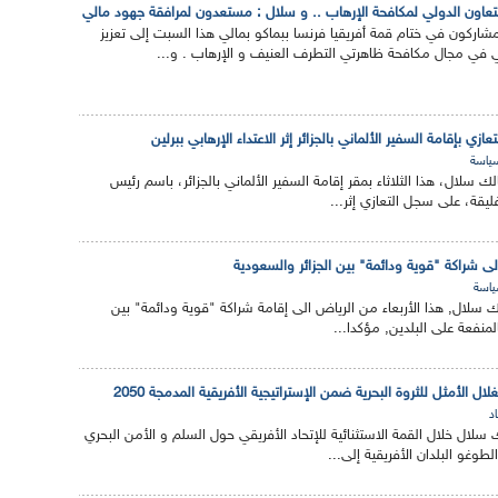
التعاون الدولي لمكافحة الإرهاب .. و سلال : مستعدون لمرافقة جهود مالي
مشاركون في ختام قمة أفريقيا فرنسا ببماكو بمالي هذا السبت إلى تعزيز
لي في مجال مكافحة ظاهرتي التطرف العنيف و الإرهاب . و...
 بإقامة السفير الألماني بالجزائر إثر الاعتداء الإرهابي ببرلين
ياسة
الك سلال، هذا الثلاثاء بمقر إقامة السفير الألماني بالجزائر، باسم رئيس
فليقة، على سجل التعازي إثر...
ى شراكة "قوية ودائمة" بين الجزائر والسعودية
اسة
الك سلال, هذا الأربعاء من الرياض الى إقامة شراكة "قوية ودائمة" بين
لمنفعة على البلدين, مؤكدا...
ل الأمثل للثروة البحرية ضمن الإستراتيجية الأفريقية المدمجة 2050
د
لك سلال خلال القمة الاستثنائية للإتحاد الأفريقي حول السلم و الأمن البحري
طوغو البلدان الأفريقية إلى...