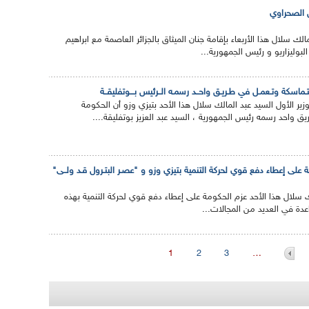
 الصحراوي
مالك سلال هذا الأربعاء بإقامة جنان الميثاق بالجزائر العاصمة مع ابراهيم
لبوليزاريو و رئيس الجمهورية...
تـماسكة وتـعمـل في طـريـق واحــد رسمـه الــرئيس بـــوتفليقــة
وزير الأول السيد عبد المالك سلال هذا الأحد بتيزي وزو أن الحكومة
واحد رسمه رئيس الجمهورية ، السيد عبد العزيز بوتفليقة....
 على إعطاء دفع قوي لحركة التنمية بتيزي وزو و "عصـر البتـرول قـد ولــى"
الك سلال هذا الأحد عزم الحكومة على إعطاء دفع قوي لحركة التنمية بهذه
واعدة في العديد من المجالات...
1
2
3
…