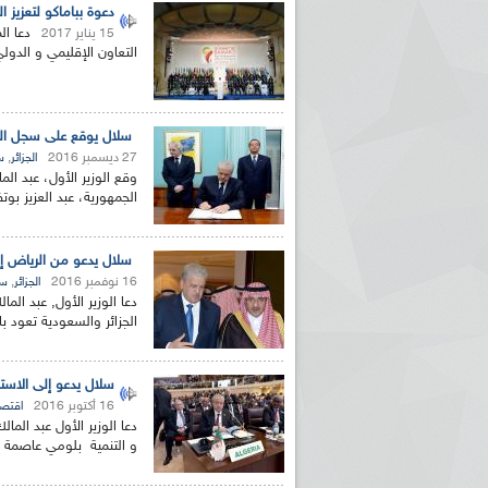
دعوة بباماكو لتعزيز 
دعا ال
15 يناير 2017
التعاون الإقليمي و الدو
سلال يوقع على سجل التعازي
27 ديسمبر 2016
,
الجزائر
س
وقع الوزير الأول، عبد الم
الجمهورية، عبد العزيز بوت
سلال يدعو من الرياض إل
16 نوفمبر 2016
,
الجزائر
سي
دعا الوزير الأول, عبد الم
الجزائر والسعودية تعود با
سلال يدعو إلى الاستغلا
16 أكتوبر 2016
اقتصا
دعا الوزير الأول عبد الما
و التنمية بلومي عاصمة ال