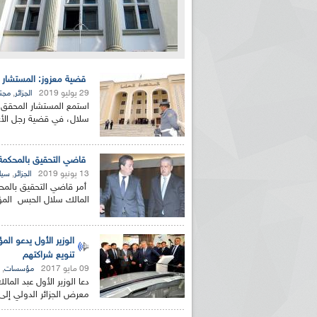
قضية معزوز: المستشار ا
29 يوليو 2019
,
الجزائر
مجت
استمع المستشار المحقق لد
سلال، في قضية رجل الأعم
قاضي التحقيق بالمحكمة 
13 يونيو 2019
,
الجزائر
سيا
أمر قاضي التحقيق بالمحكمة
المالك سلال الحبس المؤ
الوزير الأول يدعو ال
تنويع شراكتهم
09 مايو 2017
,
مؤسسات
معرض الجزائر الدولي إلى