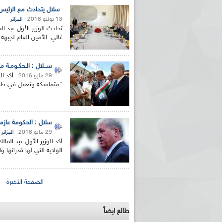
سلال يتحادث مع الرئيس
13 يوليو 2016
الجزائر
تحادث الوزير الأول عبد ال
غالي الأمين العام لجبهة ا
ســـلال : الـحكـومـة م
أكد ال
29 مايو 2016
"متماسكة وتعمل في طريق 
سلال : الحكومة عازمة
29 مايو 2016
الجزائر
أكد الوزير الأول عبد الم
الولاية التي لها قدراتها 
الصفحات
الصفحة الأخيرة
طالع ايضاً