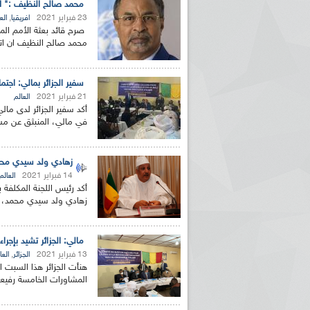
محمد صالح النظيف :" لا
23 فبراير 2021
,
افريقيا
الع
صرح قائد بعثة الأمم المت
محمد صالح النظيف ان اتف
سفير الجزائر بمالي: اجتم
21 فبراير 2021
العالم
أكد سفير الجزائر لدى مال
في مالي، المنبثق عن مسار الجز
زهادي ولد سيدي محمد للإذاعة: أزيد من 1800 ج
14 فبراير 2021
العالم
أكد رئيس اللجنة المكلفة 
زهادي ولد سيدي محمد، أن أزيد من 1800 جن
مالي: الجزائر تشيد بإجر
13 فبراير 2021
,
الجزائر
العا
هنأت الجزائر هذا السبت ا
المشاورات الخامسة رفيعة