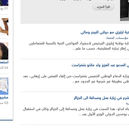
اقرأ المزيد
01 يونيو 2021 |
ية ايليزي مع دولتي النيجر ومالي
,
مؤسسات
اقتصاد
ة بولاية إيليزي الترخيص لاستيراد المواشي الحية بالنسبة للمتعاملين
 إطار تجارة المقايضة، حسب ما علم...
استعم
 المدعو عبد العزيز ولد مانتو بتمنراست
04 أكتوبر 2020 |
وزارة الدفاع الوطني الخميس بتمنراست،من إلقاء القبض على إرهابي، بعد
ني بطريقة غير شرعية عبر الحدود مع...
مشروع
شرع في زيارة عمل وصداقة الى الجزائر
03 سبتمبر 2020 |
ة
اه انداو، هذا السبت في زيارة عمل وصداقة إلى الجزائر.وكان في استقبال
بومدين الدولي الوزير الأول عبد...