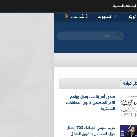
الإذاعات المحلية
آر أس أس
تويتر
فيسبوك
‏بحث ‏
استمارة البحث
كثر قراءة
صدور أمر رئاسي يعدل ويتمم
الأمر المتضمن قانون المعاشات
العسكرية
مريم شرفي للإذاعة: 700 إخطار
حول المساس بحقوق الطفل