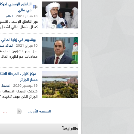
الناطق الرسمي لحركة ا
في مالي
13 فبراير 2021
العالم
عبر الناطق الرسمي لتنسيق
كيدال شمال مالي أشغال الدورة ال 42 للجنة
بوقدوم في زيارة لمالي
10 فبراير 2021
,
الجزائر
سيا
حل وزير الشؤون الخارجية،
محادثات مع نظيره المالي 
مركز كارتر : المرحلة ال
مسار الجزائر
19 ديسمبر 2020
,
افريقيا
ا
شكلت المرحلة الانتقالية
الجزائر الذي عرف تنفيذه "نتائج 
الصفحات
الصفحة الأولى
…
طالع ايضاً