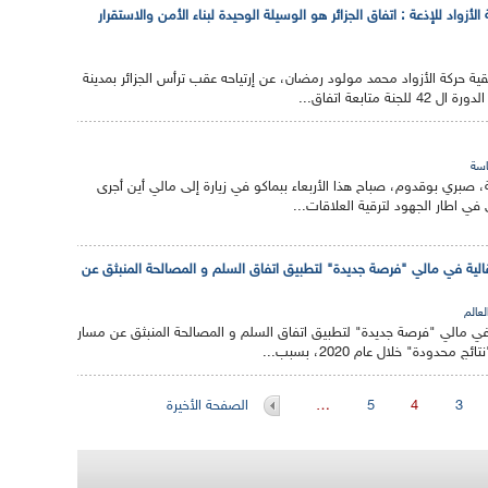
لأزواد للإذعة : اتفاق الجزائر هو الوسيلة الوحيدة لبناء الأمن والاستقرار
ية حركة الأزواد محمد مولود رمضان، عن إرتياحه عقب ترأس الجزائر بمدينة
 متابعة اتفاق...
سة
 صبري بوقدوم، صباح هذا الأربعاء ببماكو في زيارة إلى مالي أين أجرى
في اطار الجهود لترقية العلاقات...
انتقالية في مالي "فرصة جديدة" لتطبيق اتفاق السلم و المصالحة المنبثق عن
لعالم
 في مالي "فرصة جديدة" لتطبيق اتفاق السلم و المصالحة المنبثق عن مسار
محدودة" خلال عام 2020، بسبب...
3
4
5
…
الصفحة الأخيرة