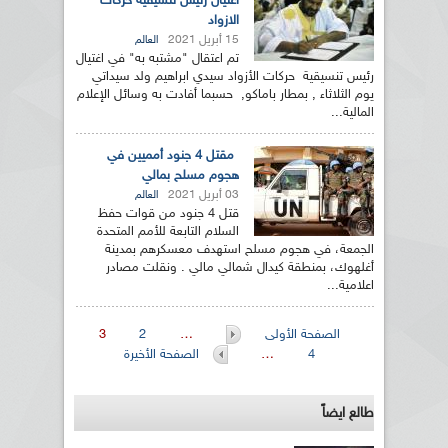
اغتيال رئيس تنسيقية حركات
الازواد
15 أبريل 2021
العالم
تم اعتقال "مشتبه به" في اغتيال
رئيس تنسيقية حركات الأزواد سيدي ابراهيم ولد سيداتي
يوم الثلاثاء , بمطار باماكو, حسبما أفادت به وسائل الإعلام
المالية...
مقتل 4 جنود أمميين في
هجوم مسلح بمالي
03 أبريل 2021
العالم
قتل 4 جنود من قوات حفظ
السلام التابعة للأمم المتحدة
الجمعة، في هجوم مسلح استهدف معسكرهم بمدينة
أغلهوك، بمنطقة كيدال شمالي مالي . ونقلت مصادر
اعلامية...
الصفحات
الصفحة الأولى
…
2
3
4
…
الصفحة الأخيرة
طالع ايضاً