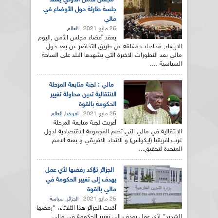
مجلس الأمن الدولي يعقد
جلسة طارئة حول الأوضاع في
مالي
26 مايو 2021
العالم
يعقد أعضاء مجلس الأمن ,اليوم
الاربعاء, محادثات مغلقة عن طريق التحاضر عن بعد حول
مالي بعد التطورات الاخيرة التي يشهدها البلد على الساحة
السياسية ....
مالي : لجنة متابعة المرحلة
الانتقالية تدين محاولة تغيير
الحكومة بالقوة
25 مايو 2021
,
افريقيا
العالم
أعربت لجنة متابعة المرحلة
الانتقالية في مالي التي تضم المجموعة الاقتصادية لدول
غرب افريقيا (ايكواس) و الاتحاد الافريقي و بعثة الامم
المتحدة لتحقيق...
الجزائر تؤكد رفضها لأي عمل
يهدف إلى تغيير الحكومة في
مالي بالقوة
25 مايو 2021
,
الجزائر
سياسة
أكدت الجزائر هذا الثلاثاء، "رفضها
الشديد" لأي عمل يهدف إلى تغيير الحكومة في مالي