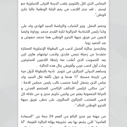
الجماعي الذي كلل بالتتويج بلقب الدرجة الاولى الانجليزية مع
ليستر ، لقد نجح اللاعب في رفع الراية الوطنية عاليا خارج
الوطن".
وحضر الحفل وزير الشباب والرياضة السيد الهادي ولد علي
وكذا رئيس الاتحادية الجزائرية لكرة القدم محمد روراوة وايضا
لاعبين من فريق جبهة التحرير الوطني هما محمد معوش و
عبد الحميد زوبا.
وفازمحرز بجائزة أفضل لاعب في البطولة الإنجليزية الممتازة
متقدما عن زميله جيمي فاردي ولاعب توتنهام هاري كين
بعد التصويت الذي أعلنت عنه رابطة اللاعبين المحترفين
وبات أول لاعب عربي وأفريقي ينال هذه الجائزة .
وساهم الدولي الجزائري في تتويج ناديه بالبطولة لأول مرة
في تاريخه مسجلا 17 هدفا و حول تألقه قال السيد ولد
عباس الذي يشغل أيضا منصب نائب رئيس مجلس الامة :
"من مكاني كرئيس التحالف الرئاسي للمجتمع المدني و
الحركة الجمعوية يعتبر من واجبي تكريم محرز و من خلاله كل
لاعبي المنتخب الجزائري السائرون على خطى فريق جبهة
التحرير الوطني الخالد".
من جهته عبر محرز البالغ من العمر 24 سنة عن "السعادة
الغامرة" التي يشعر بها بعد تشريفه بهاته الجائزة القيمة: "أنا