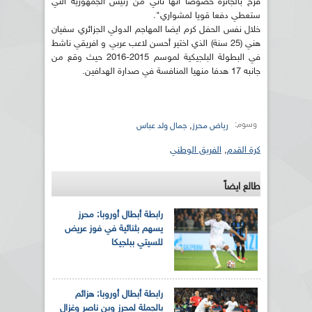
فرح بالجائزة خصوصا انها تأتي من رئيس الجمهورية التي
ستعطي دفعا قويا لمشواري".
خلال نفس الحفل كرم ايضا المهاجم الدولي الجزائري سفيان
هني (25 سنة) الذي اختير أحسن لاعب عربي و افريقي ناشط
في البطولة البلجيكية لموسم 2015-2016 حيث وقع من
جانبه 17 هدفا منهيا المنافسة في صدارة الهدافين.
وسوم:
,
رياض محرز
جمال ولد عباس
كرة القدم
,
الفريق الوطني
طالع ايضاً
رابطة أبطال أوروبا: محرز
يسهم بثنائية في فوز عريض
للسيتي ببلجيكا
رابطة أبطال أوروبا: هزائم
بالجملة لمحرز وبن ناصر وغزال