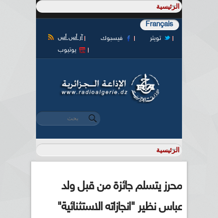
Français
آر أس أس
تويتر
فيسبوك
يوتيوب
‏بحث ‏
استمارة البحث
محرز يتسلم جائزة من قبل ولد
عباس نظير "انجازاته الاستثنائية"