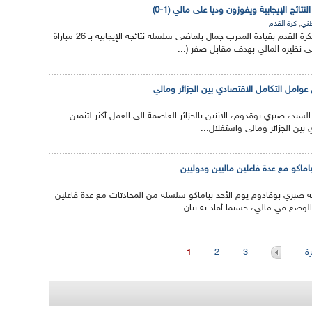
ائج الإيجابية ويفوزون وديا على مالي (1-0)
,
طني
كرة القدم
واصل المنتخب الوطني لكرة القدم بقيادة المدرب جمال بلماضي سلسلة نتائجه الإيجابية بـ 26 مباراة
لى نظيره المالي بهدف مقابل صفر (...
عوامل التكامل الاقتصادي بين الجزائر ومالي
السيد، صبري بوقدوم، الاثنين بالجزائر العاصمة الى العمل أكثر لتثمين
بين الجزائر ومالي واستغلال...
اماكو مع عدة فاعلين ماليين ودوليين
ية صبري بوقادوم يوم الأحد بباماكو سلسلة من المحادثات مع عدة فاعلين
لوضع في مالي، حسبما أفاد به بيان...
ة
3
2
1