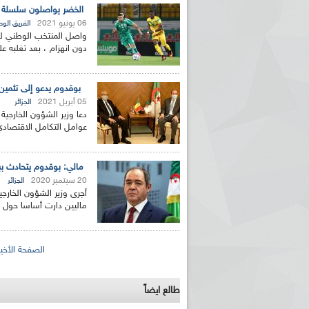
الخضر يواصلون سلسلة النت
06 يونيو 2021
الفريق الو
دون انهزام ، بعد تغلبه ع
بوقدوم يدعو إلى تثمين 
05 أبريل 2021
الجزائر
دعا وزير الشؤون الخارجية 
عوامل التكامل الاقتصادي 
مالي: بوقدوم يتحادث بب
20 سبتمبر 2020
الجزائر
أجرى وزير الشؤون الخارج
ماليين دارت أساسا حول ا
الصفحات
الصفحة الأخير
طالع ايضاً