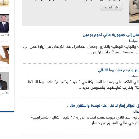
اقرأ المزيد
عمل إلى جمهورية مالي تدوم يومين
10 فبراير 2021 |
سياسة
والجالية الوطنية بالخارج، رمطان لعمامرة، هذا الأربعاء، في زيارة عمل إلى
، بصفته مبعوثًا خاصًا لرئيس...
زيز وتنويع تعاونهما الثنائي
سياسة
 التأكيد على رغبتهما المشتركة في "تعزيز" و"تنويع" علاقاتهما الثنائية
تا" بتقارب تحليلاتهما بخصوص عديد...
04 مارس 2020 |
 الجزائر إطار لا غنى عنه لوحدة واستقرار مالي
جزائر
أكد رئيس الدبلوماسية المالية، عبد اللاي ديوب عقب اختتام الدورة 17 للجنة الثنائية الاستراتيجية
سلم في مالي المنبثق عن مسار...