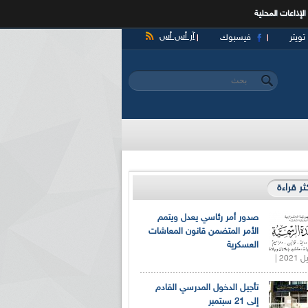
الإذاعات المحلية
آر أس أس
تويتر
فيسبوك
‏بحث ‏
استمارة البحث
كثر قراءة
صدور أمر رئاسي يعدل ويتمم
الأمر المتضمن قانون المعاشات
العسكرية
تأجيل الدخول المدرسي القادم
إلى 21 سبتمبر