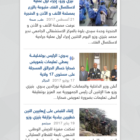
تيزي وزو: إجراء أول عملية
لاستئصال الفك متبوعة بالزرع
بمصلحة الأنف و الأذن و الحنجرة
21 أغسطس 2017
,
طب
صحة
عرفت مصلحة الأنف و الأذن و
الحنجرة وحدة سيدي بلوة بالمركز الاستشفائي الجامعي ندير
محمد بتيزي وزو اليوم الاثنين إجراء أول عملية جراحية
لاستئصال الفك...
بدوي: الرئيس بوتفـليقـــة
يعطي تعليمات بتعويض
ضحايا خسائر الحرائق المسجلة
على مستوى 17 ولاية
17 يوليو 2017
الجزائر
أعلن وزير الداخلية والجماعات المحلية نورالدين بدوي بتيزي
وزو هذا الإثنين أن رئيس الجمهورية عبد العزيز بوتفليقة
أعطى تعليمات بضرورة تعويض ضحايا...
إلقاء القبض على إرهابيين اثنين
خطيرين ببلدية عزازقة بتيزي وزو
19 يناير 2017
مجتمع
تمكنت مفرزة للجيش الوطني
الشعبي تابعة للقطاع العملياتي