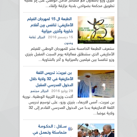
لتيزي وزو بالتعاون مع مصالح الأمن الوطني على إثر عملية
تطويق محكمة بضواحي بلدية عزازقة بإلقاء...
الطبعة ال 15 لمهرجان الفيلم
الأمازيغي: تنافس بين أفلام
شاوية وأخرى ميزابية
15 ديسمبر 2016
,
الجزائر
ثقافة
وفنون
ستعرف الطبعة الخامسة عشر للمهرجان الوطني للفيلم
الأمازيغي الذي ستنطلق فعالياته يوم السبت المقبل بتيزي
وزو تنافسا بين فيلمين بالميزابية و آخر بالشاوية...
بن غبريت: تدريس اللغة
الأمازيغية في 32 ولاية خلال
الدخول المدرسي المقبل
28 يوليو 2016
,
الجزائر
مجتمع
أكدت وزيرة التربية الوطنية، نورية
بن غبريت، أمس الاربعاء، بتيزي وزو، على توسيع تدريس
اللغة الامازيغية بدءا من الدخول المدرسي القادم إلى 32
ولاية عوضا...
ســـلال : الـحكـومـة
متـماسكة وتـعمـل في