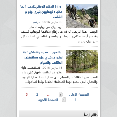
وزارة الدفاع الوطني:تدمير أربعة
مخابئ لإرهابيين بتيزي وزو و
الشلف
30 مارس 2016
مجتمع
أورد بيان من وزارة الدفاع
الوطني هذا الأربعاء أنه تم في إطار مكافحة الإرهاب كشف
وتدمير أربعة مخابئ لإرهابيين ولغمين تقليديي الصنع بكل
من تيزي وزو و...
بالصور... هدوء وانتعاش غابة
اعكوران بتيزي وزو يستقطبان
العائلات والسياح
تستقطب غابة
15 مارس 2016
اعكوران الواقعة شرق تيزي وزو
العديد من العائلات والسياح على مدار السنة نظرا للهدوء
والجمال الذي تتمتع بهما المنطقة الخلابة وكذا لمناخها...
الصفحات
الصفحة الأولى
…
2
3
4
الصفحة الأخيرة
طالع ايضاً