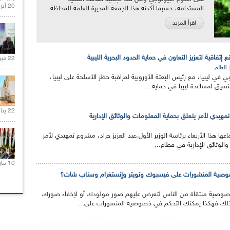
20 أبريل 2021 |
المستدامة، حسبما أكدته هذا الجمعة المديرة العامة للمحاظة...
اقرأ المزيد
ع إتفاقية لتعزيز التعاون في حماية الحدود البحرية الليبية
22 فبراير 2021 |
,
العالم
ي في ليبيا، مع رئيس البعثة الأوروبية لمراقبة حظر الأسلحة على ليبيا،
لتنسيق لمساعدة ليبيا في حماية...
22 يناير 2020 |
هيدي لأمر يتعلق بحماية المعلومات والوثائق الإدارية
ا هذا الأربعاء برئاسة الوزير الأول،عبد العزيز جراد، مشروع تمهيدي لأمر
والوثائق الإدارية في قطاع...
10 مارس 2021 |
وصية المنشورات على فيسبوك وتويتر وإنستغرام وسناب شات؟
 خصوصية منتقاة من الناس لتعرض عليهم صور مولودك أو لإخفاء صورك
ك فهكذا يمكنك التحكم في خصوصية المنشورات على...