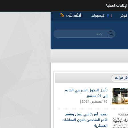
الإذاعات المحلية
آر أس أس
تويتر
فيسبوك
‏بحث ‏
استمارة البحث
كثر قراءة
تأجيل الدخول المدرسي القادم
إلى 21 سبتمبر
18 أغسطس 2021 |
صدور أمر رئاسي يعدل ويتمم
الأمر المتضمن قانون المعاشات
العسكرية