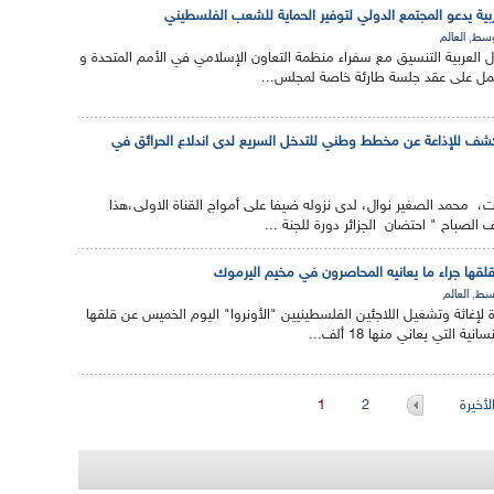
ية يدعو المجتمع الدولي لتوفير الحماية للشعب الفلسطيني
,
وسط
العالم
لعربية التنسيق مع سفراء منظمة التعاون الإسلامي في الأمم المتحدة و
لعمل على عقد جلسة طارئة خاصة لمجلس...
شف للإذاعة عن مخطط وطني للتدخل السريع لدى اندلاع الحرائق في
ت، محمد الصغير نوال، لدى نزوله ضيفا على أمواج القناة الاولى،هذا
الصباح " احتضان الجزائر دورة للجنة ...
قلقها جراء ما يعانيه المحاصرون في مخيم اليرموك
,
وسط
العالم
ة لإغاثة وتشغيل اللاجئين الفلسطينيين "الأونروا" اليوم الخميس عن قلقها
ة التي يعاني منها 18 ألف...
أخيرة
2
1