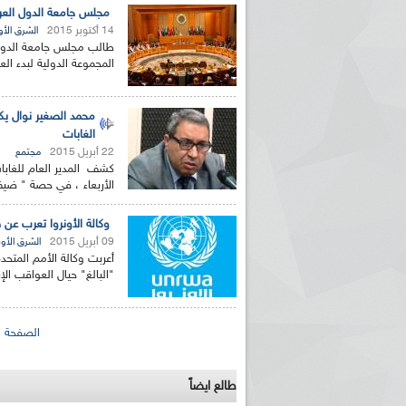
مجلس جامعة الدول العرب
14 أكتوبر 2015
الشرق الأ
طالب مجلس جامعة الدول ا
المجموعة الدولية لبدء ا
محمد الصغير نوال يك
الغابات
22 أبريل 2015
مجتمع
كشف المدير العام للغابا
الأربعاء ، في حصة " ضيف 
وكالة الأونروا تعرب عن 
09 أبريل 2015
الشرق الأ
أعربت وكالة الأمم المتحد
"البالغ" حيال العواقب الإنساني
الصفحات
الصفحة ال
طالع ايضاً