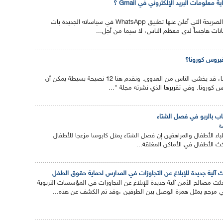
لومات البريد الإلكتروني في Gmail ؟
بعد انتهاكات الخصوصية الصريحة التي أعلن عنها تطبيق WhatsApp في سياساته الجديدة بات
انات هاجساً لدى معظم الناس، لا سيما من أجل...
روس كورونا؟
في ظل انتشار وباء كورونا، قد يخشى الناس من العدوى. ونقدم هنا 12 نصيحة بسيطة يمكن أن
 كورونا. وفي تقريرها الذي نشرته مجلة "...
 بالربو في فصل الشتاء
ة
لأطباء الأطفال والمراهقين إن فصل الشتاء يمثل كابوسا مزعجا للأطفال
مكث الأطفال في الأماكن المغلقة...
آلية جديدة للإبلاغ عن التجاوزات في المدارس لحماية حقوق الطفل
ثت مصالح الأمن آلية جديدة للإبلاغ عن التجاوزات في المؤسسات التربوية
رجع يمثل همزة الوصل بين الطرفين ،وقد تم الكشف عن هذه...