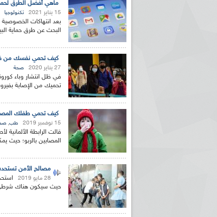
ماهي أفضل الطرق لحماية مع
15 يناير 2021
تكنولوجيا
البحث عن طرق حماية البي
كيف تحمي نفسك من في
27 يناير 2020
صحة
تحميك من الإصابة بفيروس
كيف تحمي طفلك المصاب
15 نوفمبر 2019
,
طب
صح
قالت الرابطة الألمانية ‬‫
المصابين‬ ‫بالربو؛ حيث ي
مصالح الأمن تستحدث 
استحد
28 مايو 2019
حيث سيكون هناك شرطي م