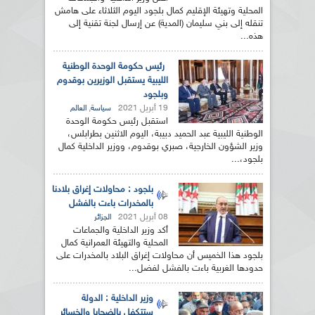
المحلية وتهيئة الإقليم كمال بلجود اليوم الثلاثاء على هامش
تنقله إلى بني سليمان (المدية) عن إرسال لجنة تقنية إلى
هذه...
رئيس حكومة الوحدة الوطنية
الليبية يستقبل الوزيرين بوقدوم
وبلجود
19 أبريل 2021
,
سياسة
العالم
استقبل رئيس حكومة الوحدة
الوطنية الليبية عبد الحميد دبيبة، اليوم الاثنين بطرابلس،
وزير الشؤون الخارجية، صبري بوقدوم، ووزير الداخلية كمال
بلجود،...
بلجود : محاولات إغراق بلادنا
بالمخدرات باءت بالفشل
08 أبريل 2021
الجزائر
أكد وزير الداخلية والجماعات
المحلية والتهيئة العمرانية كمال
بلجود هذا الخميس أن محاولات إغراق البلاد بالمخدرات على
حدودها الغربية باءت بالفشل لفضل...
وزير الداخلية : الدولة
ستتكفل بالضحايا والخسائر